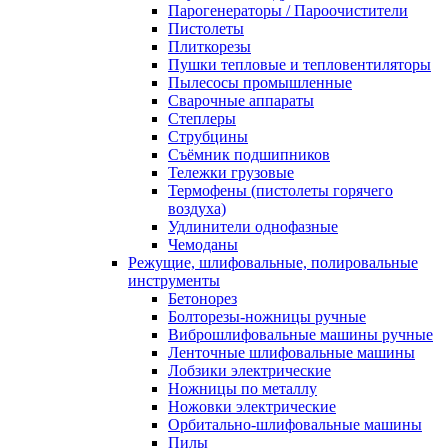
Парогенераторы / Пароочистители
Пистолеты
Плиткорезы
Пушки тепловые и тепловентиляторы
Пылесосы промышленные
Сварочные аппараты
Степлеры
Струбцины
Съёмник подшипников
Тележки грузовые
Термофены (пистолеты горячего
воздуха)
Удлинители однофазные
Чемоданы
Режущие, шлифовальные, полировальные
инструменты
Бетонорез
Болторезы-ножницы ручные
Виброшлифовальные машины ручные
Ленточные шлифовальные машины
Лобзики электрические
Ножницы по металлу
Ножовки электрические
Орбитально-шлифовальные машины
Пилы