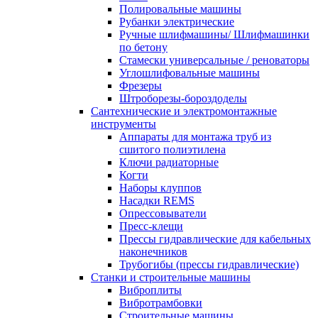
Полировальные машины
Рубанки электрические
Ручные шлифмашины/ Шлифмашинки
по бетону
Стамески универсальные / реноваторы
Углошлифовальные машины
Фрезеры
Штроборезы-бороздоделы
Сантехнические и электромонтажные
инструменты
Аппараты для монтажа труб из
сшитого полиэтилена
Ключи радиаторные
Когти
Наборы клуппов
Насадки REMS
Опрессовыватели
Пресс-клещи
Прессы гидравлические для кабельных
наконечников
Трубогибы (прессы гидравлические)
Станки и строительные машины
Виброплиты
Вибротрамбовки
Строительные машины