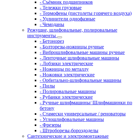
- Съёмник подшипников
- Тележки грузовые
- Термофены (пистолеты горячего воздуха)
- Удлинители однофазные
- Чемоданы
Режущие, шлифовальные, полировальные
инструменты
- Бетонорез
- Болторезы-ножницы ручные
- Виброшлифовальные машины ручные
- Ленточные шлифовальные машины
- Лобзики электрические
- Ножницы по металлу
- Ножовки электрические
- Орбитально-шлифовальные машины
- Пилы
- Полировальные машины
- Рубанки электрические
- Ручные шлифмашины/ Шлифмашинки по
бетону
- Стамески универсальные / реноваторы
- Углошлифовальные машины
- Фрезеры
- Штроборезы-бороздоделы
Сантехнические и электромонтажные