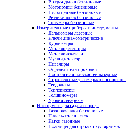
Воздуходувки бензиновые
Мотопомпы бензиновые
Пилы цепные бензиновые
Резчики швов бензиновые
Триммеры бензиновые
Измерительные приборы и инструменты
Дальномеры лазерные
Ключи динамометрические
Курвиметры
Металлодетекторы
Металлоискатели
Мультидетекторы
Нивелиры
Определители проводки
Построители плоскостей лазерные
Строительные угломеры/транспортиры
Теодолиты
Тепловизоры
Толщиномеры
Уровни лазерные
Инструмент для сада и огорода
Газонокосилки бензиновые
Измельчители веток
Катки газонные
Ножницы для стрижки кустарников