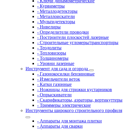
- Ключи динамометрические
- Курвиметры
- Металлодетекторы
- Металлоискатели
- Мультидетекторы
- Нивелиры
- Определители проводки
- Построители плоскостей лазерные
- Строительные угломеры/транспортиры
- Теодолиты
- Тепловизоры
- Толщиномеры
- Уровни лазерные
Инструмент для сада и огорода
- Газонокосилки бензиновые
- Измельчители веток
- Катки газонные
- Ножницы для стрижки кустарников
- Опрыскиватели
- Скарификаторы, аэраторы, вертикуттеры
- Триммеры электрические
Инструменты широкого строительного профиля
- Аппараты для монтажа плитки
- Аппараты для сварки