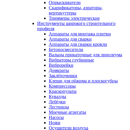
Опрыскиватели
Скарификаторы, аэраторы,
вертикуттеры
Триммеры электрические
Инструменты широкого строительного
профиля
Аппараты для монтажа плитки
Аппараты для сварки
Аппараты для сварки кровли
Бетоносмесители
Вальцы прикаточные для линолеума
Вибраторы глубинные
Виброрейки
Домкраты
Заклёпочники
Клещи для обжима и плоскогубцы
Компрессоры
Краскопульты
Кувалды
Лебёдки
Лестницы
Моечные агрегаты
Насосы
Ножи
Осушители воздуха