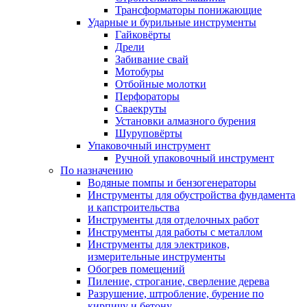
Трансформаторы понижающие
Ударные и бурильные инструменты
Гайковёрты
Дрели
Забивание свай
Мотобуры
Отбойные молотки
Перфораторы
Сваекруты
Установки алмазного бурения
Шуруповёрты
Упаковочный инструмент
Ручной упаковочный инструмент
По назначению
Водяные помпы и бензогенераторы
Инструменты для обустройства фундамента
и капстроительства
Инструменты для отделочных работ
Инструменты для работы с металлом
Инструменты для электриков,
измерительные инструменты
Обогрев помещений
Пиление, строгание, сверление дерева
Разрушение, штробление, бурение по
кирпичу и бетону