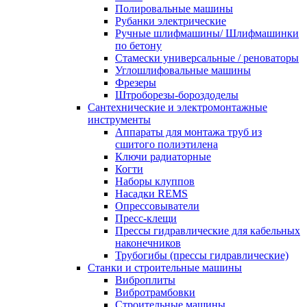
Полировальные машины
Рубанки электрические
Ручные шлифмашины/ Шлифмашинки
по бетону
Стамески универсальные / реноваторы
Углошлифовальные машины
Фрезеры
Штроборезы-бороздоделы
Сантехнические и электромонтажные
инструменты
Аппараты для монтажа труб из
сшитого полиэтилена
Ключи радиаторные
Когти
Наборы клуппов
Насадки REMS
Опрессовыватели
Пресс-клещи
Прессы гидравлические для кабельных
наконечников
Трубогибы (прессы гидравлические)
Станки и строительные машины
Виброплиты
Вибротрамбовки
Строительные машины