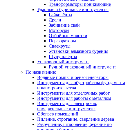
Трансформаторы понижающие
Ударные и бурильные инструменты
Гайковёрты
Дрели
Забивание свай
Мотобуры
Отбойные молотки
Перфораторы
Сваекруты
Установки алмазного бурения
Шуруповёрты
Упаковочный инструмент
Ручной упаковочный инструмент
По назначению
Водяные помпы и бензогенераторы
Инструменты для обустройства фундамента
и капстроительства
Инструменты для отделочных работ
Инструменты для работы с металлом
Инструменты для электриков,
измерительные инструменты
Обогрев помещений
Пиление, строгание, сверление дерева
Разрушение, штробление, бурение по
кирпичу и бетону