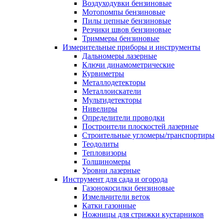
Воздуходувки бензиновые
Мотопомпы бензиновые
Пилы цепные бензиновые
Резчики швов бензиновые
Триммеры бензиновые
Измерительные приборы и инструменты
Дальномеры лазерные
Ключи динамометрические
Курвиметры
Металлодетекторы
Металлоискатели
Мультидетекторы
Нивелиры
Определители проводки
Построители плоскостей лазерные
Строительные угломеры/транспортиры
Теодолиты
Тепловизоры
Толщиномеры
Уровни лазерные
Инструмент для сада и огорода
Газонокосилки бензиновые
Измельчители веток
Катки газонные
Ножницы для стрижки кустарников