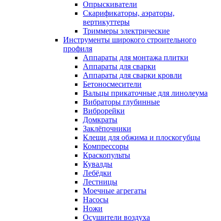
Опрыскиватели
Скарификаторы, аэраторы,
вертикуттеры
Триммеры электрические
Инструменты широкого строительного
профиля
Аппараты для монтажа плитки
Аппараты для сварки
Аппараты для сварки кровли
Бетоносмесители
Вальцы прикаточные для линолеума
Вибраторы глубинные
Виброрейки
Домкраты
Заклёпочники
Клещи для обжима и плоскогубцы
Компрессоры
Краскопульты
Кувалды
Лебёдки
Лестницы
Моечные агрегаты
Насосы
Ножи
Осушители воздуха