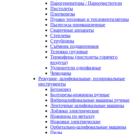
Парогенераторы / Пароочистители
Пистолеты
Плиткорезы
Пушки тепловые и тепловентиляторы
Пылесосы промышленные
Сварочные аппараты
Степлеры
Струбцины
Съёмник подшипников
Тележки грузовые
Термофены (пистолеты горячего
воздуха)
Удлинители однофазные
Чемоданы
Режущие, шлифовальные, полировальные
инструменты
Бетонорез
Болторезы-ножницы ручные
Виброшлифовальные машины ручные
Ленточные шлифовальные машины
Лобзики электрические
Ножницы по металлу
Ножовки электрические
Орбитально-шлифовальные машины
Пилы