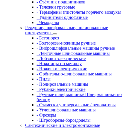
- Съёмник подшипников
- Тележки грузовые
- Термофены (пистолеты горячего воздуха)
- Удлинители однофазные
- Чемоданы
Режущие, шлифовальные, полировальные
инструменты
- Бетонорез
- Болторезы-ножницы ручные
- Виброшлифовальные машины ручные
- Ленточные шлифовальные машины
- Лобзики электрические
- Ножницы по металлу
- Ножовки электрические
- Орбитально-шлифовальные машины
- Пилы
- Полировальные машины
- Рубанки электрические
- Ручные шлифмашины/ Шлифмашинки по
бетону
- Стамески универсальные / реноваторы
- Углошлифовальные машины
- Фрезеры
- Штроборезы-бороздоделы
Сантехнические и электромонтажные