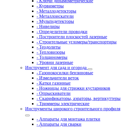
- Ключи динамометрические
- Курвиметры
- Металлодетекторы
- Металлоискатели
- Мультидетекторы
- Нивелиры
- Определители проводки
- Построители плоскостей лазерные
- Строительные угломеры/транспортиры
- Теодолиты
- Тепловизоры
- Толщиномеры
- Уровни лазерные
Инструмент для сада и огорода
- Газонокосилки бензиновые
- Измельчители веток
- Катки газонные
- Ножницы для стрижки кустарников
- Опрыскиватели
- Скарификаторы, аэраторы, вертикуттеры
- Триммеры электрические
Инструменты широкого строительного профиля
- Аппараты для монтажа плитки
- Аппараты для сварки