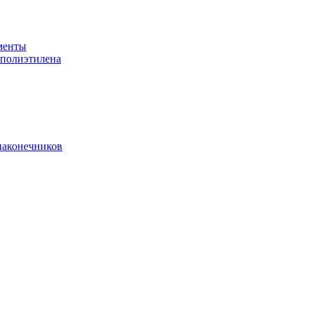
менты
 полиэтилена
наконечников