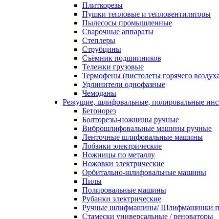
Плиткорезы
Пушки тепловые и тепловентиляторы
Пылесосы промышленные
Сварочные аппараты
Степлеры
Струбцины
Съёмник подшипников
Тележки грузовые
Термофены (пистолеты горячего воздуха
Удлинители однофазные
Чемоданы
Режущие, шлифовальные, полировальные ин
Бетонорез
Болторезы-ножницы ручные
Виброшлифовальные машины ручные
Ленточные шлифовальные машины
Лобзики электрические
Ножницы по металлу
Ножовки электрические
Орбитально-шлифовальные машины
Пилы
Полировальные машины
Рубанки электрические
Ручные шлифмашины/ Шлифмашинки п
Стамески универсальные / реноваторы