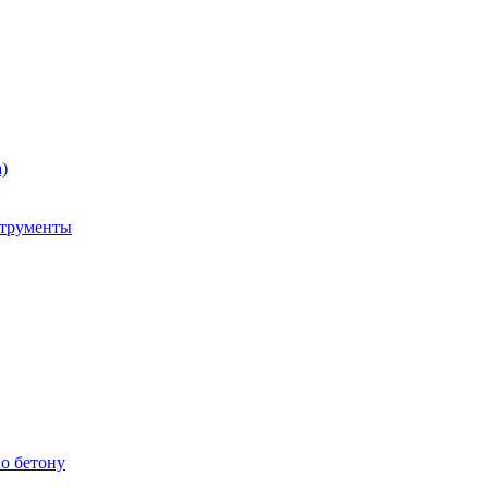
)
струменты
о бетону