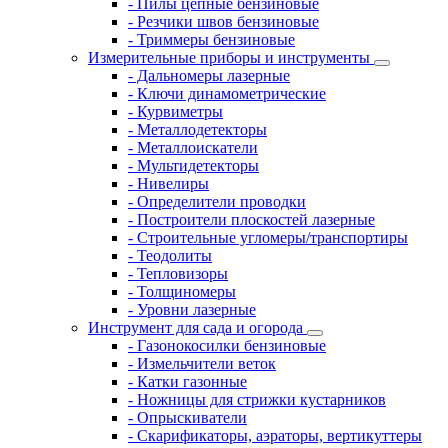
- Пилы цепные бензиновые
- Резчики швов бензиновые
- Триммеры бензиновые
Измерительные приборы и инструменты
- Дальномеры лазерные
- Ключи динамометрические
- Курвиметры
- Металлодетекторы
- Металлоискатели
- Мультидетекторы
- Нивелиры
- Определители проводки
- Построители плоскостей лазерные
- Строительные угломеры/транспортиры
- Теодолиты
- Тепловизоры
- Толщиномеры
- Уровни лазерные
Инструмент для сада и огорода
- Газонокосилки бензиновые
- Измельчители веток
- Катки газонные
- Ножницы для стрижки кустарников
- Опрыскиватели
- Скарификаторы, аэраторы, вертикуттеры