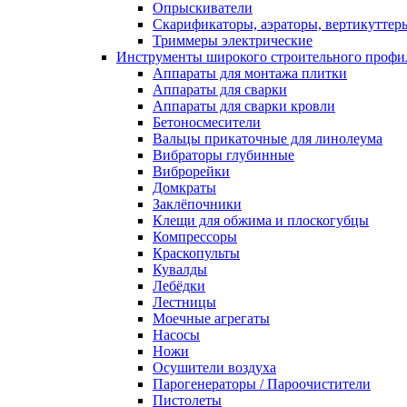
Опрыскиватели
Скарификаторы, аэраторы, вертикуттер
Триммеры электрические
Инструменты широкого строительного профи
Аппараты для монтажа плитки
Аппараты для сварки
Аппараты для сварки кровли
Бетоносмесители
Вальцы прикаточные для линолеума
Вибраторы глубинные
Виброрейки
Домкраты
Заклёпочники
Клещи для обжима и плоскогубцы
Компрессоры
Краскопульты
Кувалды
Лебёдки
Лестницы
Моечные агрегаты
Насосы
Ножи
Осушители воздуха
Парогенераторы / Пароочистители
Пистолеты