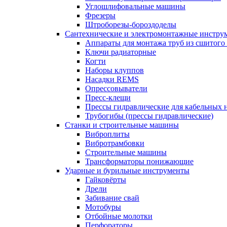
Углошлифовальные машины
Фрезеры
Штроборезы-бороздоделы
Сантехнические и электромонтажные инстру
Аппараты для монтажа труб из сшитого
Ключи радиаторные
Когти
Наборы клуппов
Насадки REMS
Опрессовыватели
Пресс-клещи
Прессы гидравлические для кабельных 
Трубогибы (прессы гидравлические)
Станки и строительные машины
Виброплиты
Вибротрамбовки
Строительные машины
Трансформаторы понижающие
Ударные и бурильные инструменты
Гайковёрты
Дрели
Забивание свай
Мотобуры
Отбойные молотки
Перфораторы