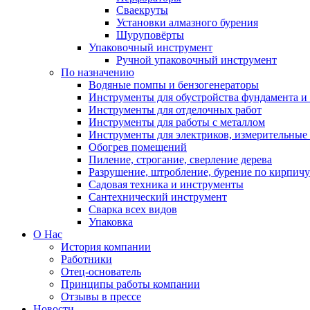
Сваекруты
Установки алмазного бурения
Шуруповёрты
Упаковочный инструмент
Ручной упаковочный инструмент
По назначению
Водяные помпы и бензогенераторы
Инструменты для обустройства фундамента и 
Инструменты для отделочных работ
Инструменты для работы с металлом
Инструменты для электриков, измерительные
Обогрев помещений
Пиление, строгание, сверление дерева
Разрушение, штробление, бурение по кирпичу
Садовая техника и инструменты
Сантехнический инструмент
Сварка всех видов
Упаковка
О Нас
История компании
Работники
Отец-основатель
Принципы работы компании
Отзывы в прессе
Новости