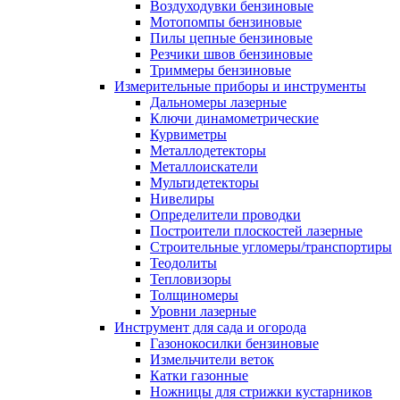
Воздуходувки бензиновые
Мотопомпы бензиновые
Пилы цепные бензиновые
Резчики швов бензиновые
Триммеры бензиновые
Измерительные приборы и инструменты
Дальномеры лазерные
Ключи динамометрические
Курвиметры
Металлодетекторы
Металлоискатели
Мультидетекторы
Нивелиры
Определители проводки
Построители плоскостей лазерные
Строительные угломеры/транспортиры
Теодолиты
Тепловизоры
Толщиномеры
Уровни лазерные
Инструмент для сада и огорода
Газонокосилки бензиновые
Измельчители веток
Катки газонные
Ножницы для стрижки кустарников