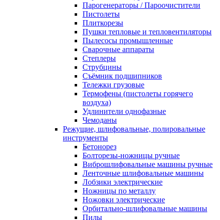
Парогенераторы / Пароочистители
Пистолеты
Плиткорезы
Пушки тепловые и тепловентиляторы
Пылесосы промышленные
Сварочные аппараты
Степлеры
Струбцины
Съёмник подшипников
Тележки грузовые
Термофены (пистолеты горячего
воздуха)
Удлинители однофазные
Чемоданы
Режущие, шлифовальные, полировальные
инструменты
Бетонорез
Болторезы-ножницы ручные
Виброшлифовальные машины ручные
Ленточные шлифовальные машины
Лобзики электрические
Ножницы по металлу
Ножовки электрические
Орбитально-шлифовальные машины
Пилы