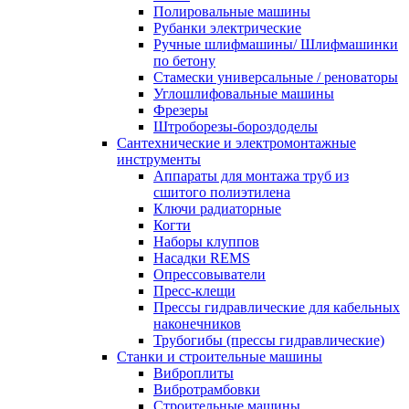
Полировальные машины
Рубанки электрические
Ручные шлифмашины/ Шлифмашинки
по бетону
Стамески универсальные / реноваторы
Углошлифовальные машины
Фрезеры
Штроборезы-бороздоделы
Сантехнические и электромонтажные
инструменты
Аппараты для монтажа труб из
сшитого полиэтилена
Ключи радиаторные
Когти
Наборы клуппов
Насадки REMS
Опрессовыватели
Пресс-клещи
Прессы гидравлические для кабельных
наконечников
Трубогибы (прессы гидравлические)
Станки и строительные машины
Виброплиты
Вибротрамбовки
Строительные машины