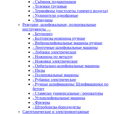
- Съёмник подшипников
- Тележки грузовые
- Термофены (пистолеты горячего воздуха)
- Удлинители однофазные
- Чемоданы
Режущие, шлифовальные, полировальные
инструменты
- Бетонорез
- Болторезы-ножницы ручные
- Виброшлифовальные машины ручные
- Ленточные шлифовальные машины
- Лобзики электрические
- Ножницы по металлу
- Ножовки электрические
- Орбитально-шлифовальные машины
- Пилы
- Полировальные машины
- Рубанки электрические
- Ручные шлифмашины/ Шлифмашинки по
бетону
- Стамески универсальные / реноваторы
- Углошлифовальные машины
- Фрезеры
- Штроборезы-бороздоделы
Сантехнические и электромонтажные