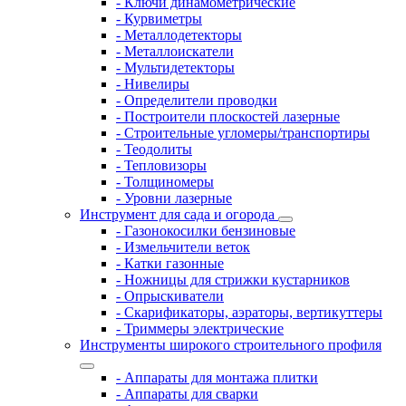
- Ключи динамометрические
- Курвиметры
- Металлодетекторы
- Металлоискатели
- Мультидетекторы
- Нивелиры
- Определители проводки
- Построители плоскостей лазерные
- Строительные угломеры/транспортиры
- Теодолиты
- Тепловизоры
- Толщиномеры
- Уровни лазерные
Инструмент для сада и огорода
- Газонокосилки бензиновые
- Измельчители веток
- Катки газонные
- Ножницы для стрижки кустарников
- Опрыскиватели
- Скарификаторы, аэраторы, вертикуттеры
- Триммеры электрические
Инструменты широкого строительного профиля
- Аппараты для монтажа плитки
- Аппараты для сварки