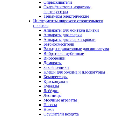
Опрыскиватели
Скарификаторы, аэраторы,
вертикуттеры
Триммеры электрические
Инструменты широкого строительного
профиля
Аппараты для монтажа плитки
Аппараты для сварки
Аппараты для сварки кровли
Бетоносмесители
Вальцы прикаточные для линолеума
Вибраторы глубинные
Виброрейки
Домкраты
Заклёпочники
Клещи для обжима и плоскогубцы
Компрессоры
Краскопульты
Кувалды
Лебёдки
Лестницы
Моечные агрегаты
Насосы
Ножи
Осушители воздуха