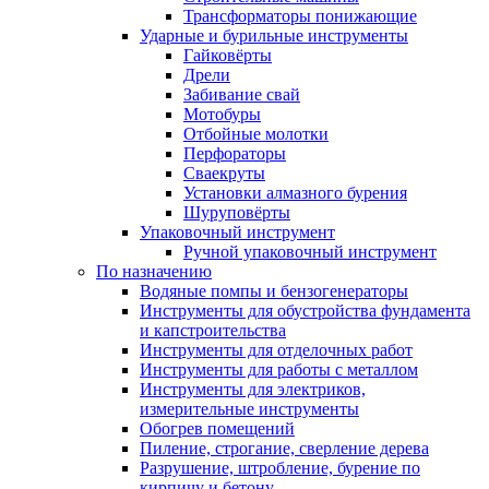
Трансформаторы понижающие
Ударные и бурильные инструменты
Гайковёрты
Дрели
Забивание свай
Мотобуры
Отбойные молотки
Перфораторы
Сваекруты
Установки алмазного бурения
Шуруповёрты
Упаковочный инструмент
Ручной упаковочный инструмент
По назначению
Водяные помпы и бензогенераторы
Инструменты для обустройства фундамента
и капстроительства
Инструменты для отделочных работ
Инструменты для работы с металлом
Инструменты для электриков,
измерительные инструменты
Обогрев помещений
Пиление, строгание, сверление дерева
Разрушение, штробление, бурение по
кирпичу и бетону