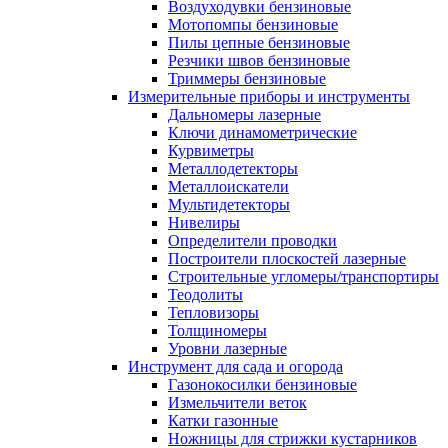
Воздуходувки бензиновые
Мотопомпы бензиновые
Пилы цепные бензиновые
Резчики швов бензиновые
Триммеры бензиновые
Измерительные приборы и инструменты
Дальномеры лазерные
Ключи динамометрические
Курвиметры
Металлодетекторы
Металлоискатели
Мультидетекторы
Нивелиры
Определители проводки
Построители плоскостей лазерные
Строительные угломеры/транспортиры
Теодолиты
Тепловизоры
Толщиномеры
Уровни лазерные
Инструмент для сада и огорода
Газонокосилки бензиновые
Измельчители веток
Катки газонные
Ножницы для стрижки кустарников