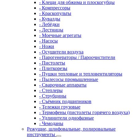
- Клещи для обжима и плоскогубцы
- Компрессоры
- Краскопульты
- Кувалды
- Лебёдки
- Лестницы
- Моечные агрегаты
- Насосы
- Ножи
- Осушители воздуха
- Парогенераторы / Пароочистители
- Пистолеты
- Плиткорезы
- Пушки тепловые и тепловентиляторы
- Пылесосы промышленные
- Сварочные аппараты
- Степлеры
- Струбцины
- Съёмник подшипников
- Тележки грузовые
- Термофены (пистолеты горячего воздуха)
- Удлинители однофазные
- Чемоданы
Режущие, шлифовальные, полировальные
инструменты