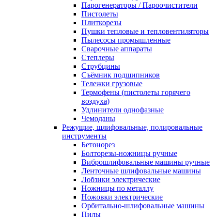
Парогенераторы / Пароочистители
Пистолеты
Плиткорезы
Пушки тепловые и тепловентиляторы
Пылесосы промышленные
Сварочные аппараты
Степлеры
Струбцины
Съёмник подшипников
Тележки грузовые
Термофены (пистолеты горячего
воздуха)
Удлинители однофазные
Чемоданы
Режущие, шлифовальные, полировальные
инструменты
Бетонорез
Болторезы-ножницы ручные
Виброшлифовальные машины ручные
Ленточные шлифовальные машины
Лобзики электрические
Ножницы по металлу
Ножовки электрические
Орбитально-шлифовальные машины
Пилы