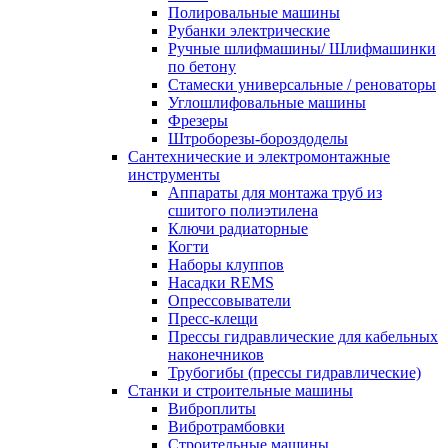
Полировальные машины
Рубанки электрические
Ручные шлифмашины/ Шлифмашинки
по бетону
Стамески универсальные / реноваторы
Углошлифовальные машины
Фрезеры
Штроборезы-бороздоделы
Сантехнические и электромонтажные
инструменты
Аппараты для монтажа труб из
сшитого полиэтилена
Ключи радиаторные
Когти
Наборы клуппов
Насадки REMS
Опрессовыватели
Пресс-клещи
Прессы гидравлические для кабельных
наконечников
Трубогибы (прессы гидравлические)
Станки и строительные машины
Виброплиты
Вибротрамбовки
Строительные машины