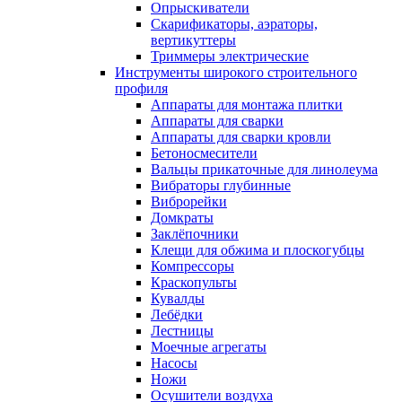
Опрыскиватели
Скарификаторы, аэраторы,
вертикуттеры
Триммеры электрические
Инструменты широкого строительного
профиля
Аппараты для монтажа плитки
Аппараты для сварки
Аппараты для сварки кровли
Бетоносмесители
Вальцы прикаточные для линолеума
Вибраторы глубинные
Виброрейки
Домкраты
Заклёпочники
Клещи для обжима и плоскогубцы
Компрессоры
Краскопульты
Кувалды
Лебёдки
Лестницы
Моечные агрегаты
Насосы
Ножи
Осушители воздуха