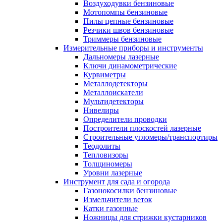
Воздуходувки бензиновые
Мотопомпы бензиновые
Пилы цепные бензиновые
Резчики швов бензиновые
Триммеры бензиновые
Измерительные приборы и инструменты
Дальномеры лазерные
Ключи динамометрические
Курвиметры
Металлодетекторы
Металлоискатели
Мультидетекторы
Нивелиры
Определители проводки
Построители плоскостей лазерные
Строительные угломеры/транспортиры
Теодолиты
Тепловизоры
Толщиномеры
Уровни лазерные
Инструмент для сада и огорода
Газонокосилки бензиновые
Измельчители веток
Катки газонные
Ножницы для стрижки кустарников