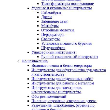
Трансформаторы понижающие
Ударные и бурильные инструменты
Гайковёрты
Дрели
Забивание свай
Мотобуры
Отбойные молотки
Перфораторы
Сваекруты
Установки алмазного бурения
Шуруповёрты
Упаковочный инструмент
Ручной упаковочный инструмент
По назначению
Водяные помпы и бензогенераторы
Инструменты для обустройства фундамента
и капстроительства
Инструменты для отделочных работ
Инструменты для работы с металлом
Инструменты для электриков,
измерительные инструменты
Обогрев помещений
Пиление, строгание, сверление дерева
Разрушение, штробление, бурение по
кирпичу и бетону