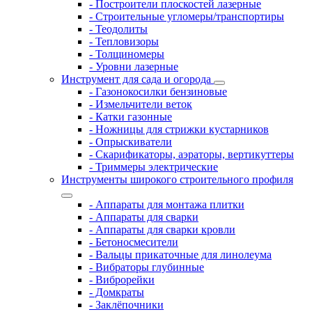
- Построители плоскостей лазерные
- Строительные угломеры/транспортиры
- Теодолиты
- Тепловизоры
- Толщиномеры
- Уровни лазерные
Инструмент для сада и огорода
- Газонокосилки бензиновые
- Измельчители веток
- Катки газонные
- Ножницы для стрижки кустарников
- Опрыскиватели
- Скарификаторы, аэраторы, вертикуттеры
- Триммеры электрические
Инструменты широкого строительного профиля
- Аппараты для монтажа плитки
- Аппараты для сварки
- Аппараты для сварки кровли
- Бетоносмесители
- Вальцы прикаточные для линолеума
- Вибраторы глубинные
- Виброрейки
- Домкраты
- Заклёпочники