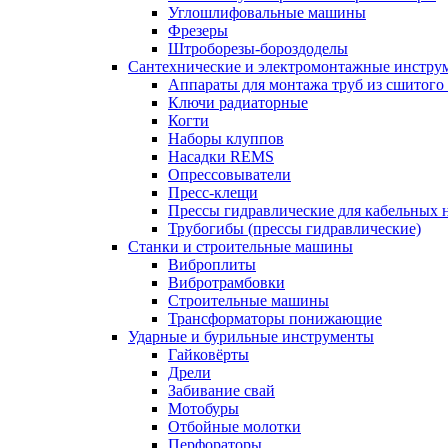
Углошлифовальные машины
Фрезеры
Штроборезы-бороздоделы
Сантехнические и электромонтажные инстру
Аппараты для монтажа труб из сшитого
Ключи радиаторные
Когти
Наборы клуппов
Насадки REMS
Опрессовыватели
Пресс-клещи
Прессы гидравлические для кабельных 
Трубогибы (прессы гидравлические)
Станки и строительные машины
Виброплиты
Вибротрамбовки
Строительные машины
Трансформаторы понижающие
Ударные и бурильные инструменты
Гайковёрты
Дрели
Забивание свай
Мотобуры
Отбойные молотки
Перфораторы