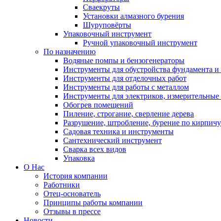
Сваекруты
Установки алмазного бурения
Шуруповёрты
Упаковочный инструмент
Ручной упаковочный инструмент
По назначению
Водяные помпы и бензогенераторы
Инструменты для обустройства фундамента и 
Инструменты для отделочных работ
Инструменты для работы с металлом
Инструменты для электриков, измерительные
Обогрев помещений
Пиление, строгание, сверление дерева
Разрушение, штробление, бурение по кирпичу
Садовая техника и инструменты
Сантехнический инструмент
Сварка всех видов
Упаковка
О Нас
История компании
Работники
Отец-основатель
Принципы работы компании
Отзывы в прессе
Новости