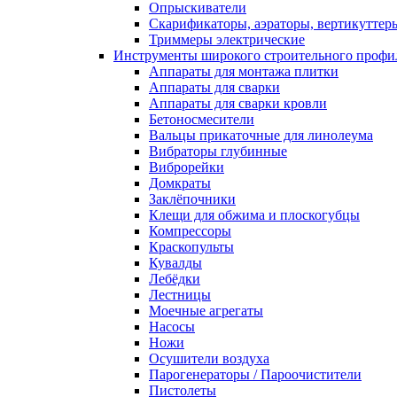
Опрыскиватели
Скарификаторы, аэраторы, вертикуттер
Триммеры электрические
Инструменты широкого строительного профи
Аппараты для монтажа плитки
Аппараты для сварки
Аппараты для сварки кровли
Бетоносмесители
Вальцы прикаточные для линолеума
Вибраторы глубинные
Виброрейки
Домкраты
Заклёпочники
Клещи для обжима и плоскогубцы
Компрессоры
Краскопульты
Кувалды
Лебёдки
Лестницы
Моечные агрегаты
Насосы
Ножи
Осушители воздуха
Парогенераторы / Пароочистители
Пистолеты