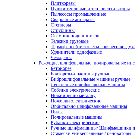
Плиткорезы
Пушки тепловые и тепловентиляторы
Пылесосы промышленные
Сварочные аппараты
Степлеры
Струбцины
Съёмник подшипников
Тележки грузовые
Термофены (пистолеты горячего воздуха
Удлинители однофазные
Чемоданы
Режущие, шлифовальные, полировальные ин
Бетонорез
Болторезы-ножницы ручные
Виброшлифовальные машины ручные
Ленточные шлифовальные машины
Лобзики электрические
Ножницы по металлу
Ножовки электрические
Орбитально-шлифовальные машины
Пилы
Полировальные машины
Рубанки электрические
Ручные шлифмашины/ Шлифмашинки п
Стамески универсальные / реноваторы