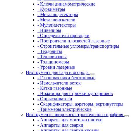
- Ключи динамометрические
- Курвиметры
- Металлодетекторы
- Металлоискатели
- Мультидетекторы
- Нивелиры
- Определители проводки
- Построители плоскостей лазерные
- Строительные угломеры/транспортиры
- Теодолиты
- Тепловизоры
- Толщиномеры
- Уровни лазерные
Инструмент для сада и огорода
- Газонокосилки бензиновые
- Измельчители веток
- Катки газонные
- Ножницы для стрижки кустарников
- Опрыскиватели
- Скарификаторы, аэраторы, вертикуттеры
- Триммеры электрические
Инструменты широкого строительного профиля
- Аппараты для монтажа плитки
- Аппараты для сварки
- Аппараты для сварки кровли