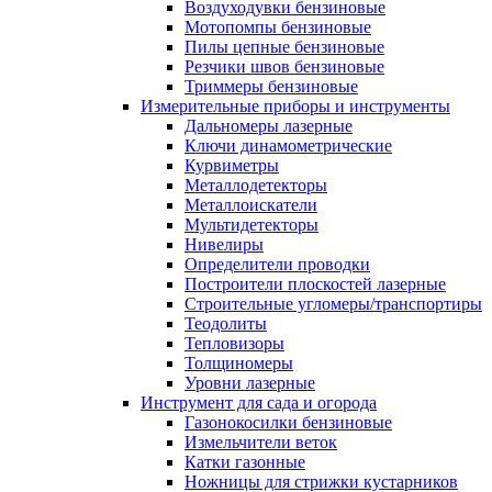
Воздуходувки бензиновые
Мотопомпы бензиновые
Пилы цепные бензиновые
Резчики швов бензиновые
Триммеры бензиновые
Измерительные приборы и инструменты
Дальномеры лазерные
Ключи динамометрические
Курвиметры
Металлодетекторы
Металлоискатели
Мультидетекторы
Нивелиры
Определители проводки
Построители плоскостей лазерные
Строительные угломеры/транспортиры
Теодолиты
Тепловизоры
Толщиномеры
Уровни лазерные
Инструмент для сада и огорода
Газонокосилки бензиновые
Измельчители веток
Катки газонные
Ножницы для стрижки кустарников