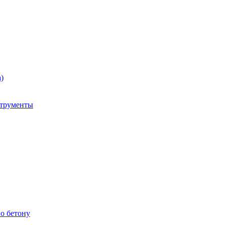
)
струменты
о бетону