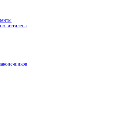
менты
 полиэтилена
наконечников