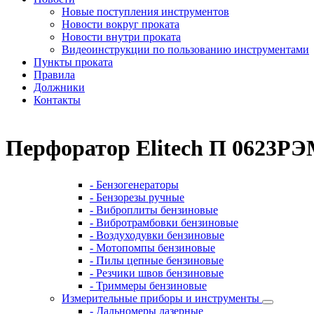
Новые поступления инструментов
Новости вокруг проката
Новости внутри проката
Видеоинструкции по пользованию инструментами
Пункты проката
Правила
Должники
Контакты
Перфоратор Elitech П 0623Р
- Бензогенераторы
- Бензорезы ручные
- Виброплиты бензиновые
- Вибротрамбовки бензиновые
- Воздуходувки бензиновые
- Мотопомпы бензиновые
- Пилы цепные бензиновые
- Резчики швов бензиновые
- Триммеры бензиновые
Измерительные приборы и инструменты
- Дальномеры лазерные