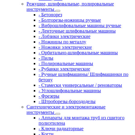
Режущие, шлифовальные, полировальные
инструменты
- Бетонорез
- Болторезы-ножницы ручные
- Виброшлифовальные машины ручные
- Ленточные шлифовальные машины
- Лобзики электрические
- Ножницы по металлу
- Ножовки электрические
- Орбитально-шлифовальные машины
- Пилы
- Полировальные машины
- Рубанки электрические
- Ручные шлифмашины/ Шлифмашинки по
бетону
- Стамески универсальные / реноваторы
- Углошлифовальные машины
- Фрезеры
- Штроборезы-бороздоделы
Сантехнические и электромонтажные
инструменты
- Аппараты для монтажа труб из сшитого
полиэтилена
- Ключи радиаторные
- Когти