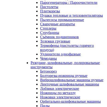
Парогенераторы / Пароочистители
Пистолеты
Плиткорезы
Пушки тепловые и тепловентиляторы
Пылесосы промышленные
Сварочные аппараты
Степлеры
Струбцины
Съёмник подшипников
Тележки грузовые
Термофены (пистолеты горячего
воздуха)
Удлинители однофазные
Чемоданы
Режущие, шлифовальные, полировальные
инструменты
Бетонорез
Болторезы-ножницы ручные
Виброшлифовальные машины ручные
Ленточные шлифовальные машины
Лобзики электрические
Ножницы по металлу
Ножовки электрические
Орбитально-шлифовальные машины
Пилы