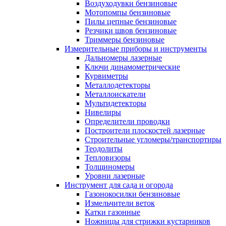
Воздуходувки бензиновые
Мотопомпы бензиновые
Пилы цепные бензиновые
Резчики швов бензиновые
Триммеры бензиновые
Измерительные приборы и инструменты
Дальномеры лазерные
Ключи динамометрические
Курвиметры
Металлодетекторы
Металлоискатели
Мультидетекторы
Нивелиры
Определители проводки
Построители плоскостей лазерные
Строительные угломеры/транспортиры
Теодолиты
Тепловизоры
Толщиномеры
Уровни лазерные
Инструмент для сада и огорода
Газонокосилки бензиновые
Измельчители веток
Катки газонные
Ножницы для стрижки кустарников