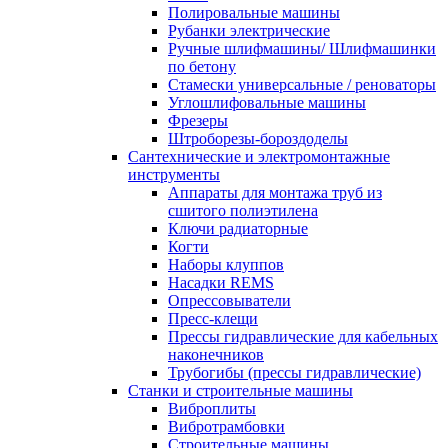
Полировальные машины
Рубанки электрические
Ручные шлифмашины/ Шлифмашинки
по бетону
Стамески универсальные / реноваторы
Углошлифовальные машины
Фрезеры
Штроборезы-бороздоделы
Сантехнические и электромонтажные
инструменты
Аппараты для монтажа труб из
сшитого полиэтилена
Ключи радиаторные
Когти
Наборы клуппов
Насадки REMS
Опрессовыватели
Пресс-клещи
Прессы гидравлические для кабельных
наконечников
Трубогибы (прессы гидравлические)
Станки и строительные машины
Виброплиты
Вибротрамбовки
Строительные машины