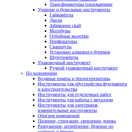
Трансформаторы понижающие
Ударные и бурильные инструменты
Гайковёрты
Дрели
Забивание свай
Мотобуры
Отбойные молотки
Перфораторы
Сваекруты
Установки алмазного бурения
Шуруповёрты
Упаковочный инструмент
Ручной упаковочный инструмент
По назначению
Водяные помпы и бензогенераторы
Инструменты для обустройства фундамента
и капстроительства
Инструменты для отделочных работ
Инструменты для работы с металлом
Инструменты для электриков,
измерительные инструменты
Обогрев помещений
Пиление, строгание, сверление дерева
Разрушение, штробление, бурение по
кирпичу и бетону