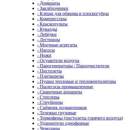
- Домкраты
- Заклёпочники
- Клещи для обжима и плоскогубцы
- Компрессоры
- Краскопульты
- Кувалды
- Лебёдки
- Лестницы
- Моечные агрегаты
- Насосы
- Ножи
- Осушители воздуха
- Парогенераторы / Пароочистители
- Пистолеты
- Плиткорезы
- Пушки тепловые и тепловентиляторы
- Пылесосы промышленные
- Сварочные аппараты
- Степлеры
- Струбцины
- Съёмник подшипников
- Тележки грузовые
- Термофены (пистолеты горячего воздуха)
- Удлинители однофазные
- Чемоданы