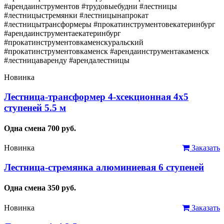
#арендаинструментов #трудовыебудни #лестницы
#лестницыстремянки #лестницынапрокат
#лестницытрансформеры #прокатинструментовекатеринбург
#арендаинструментаекатеринбург
#прокатинструментовкаменскуральский
#прокатинструментовкаменск #арендаинструментакаменск
#лестницаваренду #арендалестницы
Новинка
Лестница-трансформер 4-хсекционная 4х5
ступеней 5.5 м
Одна смена
700
руб.
Новинка
Заказать
Лестница-стремянка алюминиевая 6 ступеней
Одна смена
350
руб.
Новинка
Заказать