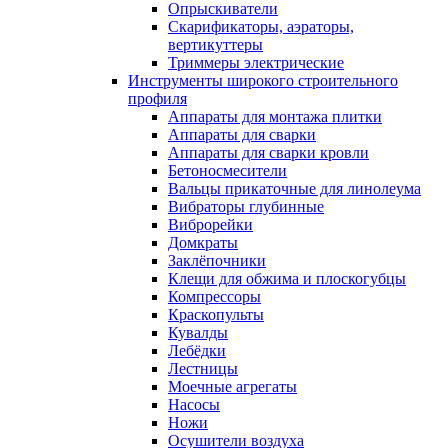
Опрыскиватели
Скарификаторы, аэраторы,
вертикуттеры
Триммеры электрические
Инструменты широкого строительного
профиля
Аппараты для монтажа плитки
Аппараты для сварки
Аппараты для сварки кровли
Бетоносмесители
Вальцы прикаточные для линолеума
Вибраторы глубинные
Виброрейки
Домкраты
Заклёпочники
Клещи для обжима и плоскогубцы
Компрессоры
Краскопульты
Кувалды
Лебёдки
Лестницы
Моечные агрегаты
Насосы
Ножи
Осушители воздуха