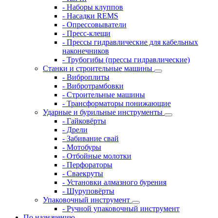
- Наборы клуппов
- Насадки REMS
- Опрессовыватели
- Пресс-клещи
- Прессы гидравлические для кабельных
наконечников
- Трубогибы (прессы гидравлические)
Станки и строительные машины
- Виброплиты
- Вибротрамбовки
- Строительные машины
- Трансформаторы понижающие
Ударные и бурильные инструменты
- Гайковёрты
- Дрели
- Забивание свай
- Мотобуры
- Отбойные молотки
- Перфораторы
- Сваекруты
- Установки алмазного бурения
- Шуруповёрты
Упаковочный инструмент
- Ручной упаковочный инструмент
По назначению