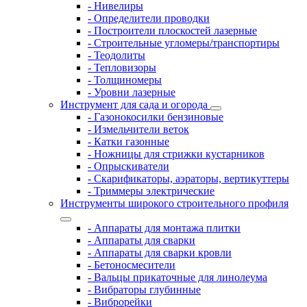
- Нивелиры
- Определители проводки
- Построители плоскостей лазерные
- Строительные угломеры/транспортиры
- Теодолиты
- Тепловизоры
- Толщиномеры
- Уровни лазерные
Инструмент для сада и огорода
- Газонокосилки бензиновые
- Измельчители веток
- Катки газонные
- Ножницы для стрижки кустарников
- Опрыскиватели
- Скарификаторы, аэраторы, вертикуттеры
- Триммеры электрические
Инструменты широкого строительного профиля
- Аппараты для монтажа плитки
- Аппараты для сварки
- Аппараты для сварки кровли
- Бетоносмесители
- Вальцы прикаточные для линолеума
- Вибраторы глубинные
- Виброрейки