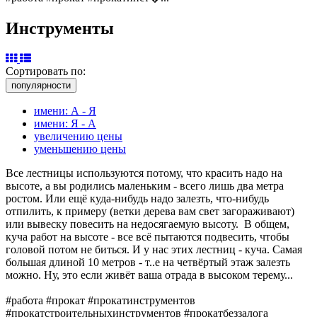
Инструменты
Сортировать по:
популярности
имени: А - Я
имени: Я - А
увеличению цены
уменьшению цены
Все лестницы используются потому, что красить надо на
высоте, а вы родились маленьким - всего лишь два метра
ростом. Или ещё куда-нибудь надо залезть, что-нибудь
отпилить, к примеру (ветки дерева вам свет загораживают)
или вывеску повесить на недосягаемую высоту. В общем,
куча работ на высоте - все всё пытаются подвесить, чтобы
головой потом не биться. И у нас этих лестниц - куча. Самая
большая длиной 10 метров - т..е на четвёртый этаж залезть
можно. Ну, это если живёт ваша отрада в высоком терему...
#работа #прокат #прокатинструментов
#прокатстроительныхинструментов #прокатбеззалога