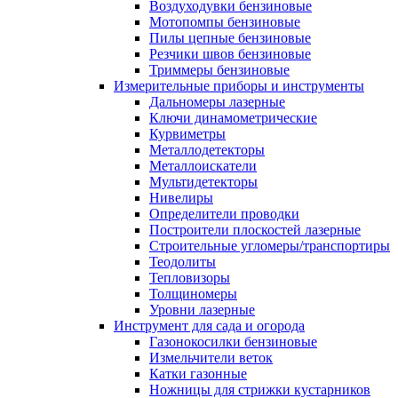
Воздуходувки бензиновые
Мотопомпы бензиновые
Пилы цепные бензиновые
Резчики швов бензиновые
Триммеры бензиновые
Измерительные приборы и инструменты
Дальномеры лазерные
Ключи динамометрические
Курвиметры
Металлодетекторы
Металлоискатели
Мультидетекторы
Нивелиры
Определители проводки
Построители плоскостей лазерные
Строительные угломеры/транспортиры
Теодолиты
Тепловизоры
Толщиномеры
Уровни лазерные
Инструмент для сада и огорода
Газонокосилки бензиновые
Измельчители веток
Катки газонные
Ножницы для стрижки кустарников