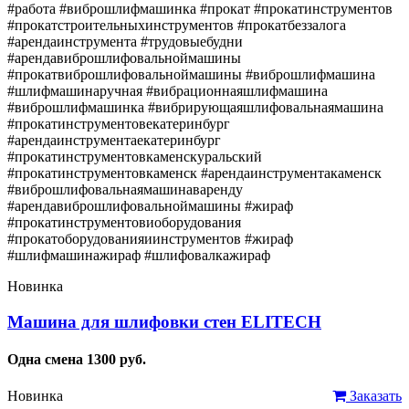
#работа #виброшлифмашинка #прокат #прокатинструментов
#прокатстроительныхинструментов #прокатбеззалога
#арендаинструмента #трудовыебудни
#арендавиброшлифовальноймашины
#прокатвиброшлифовальноймашины #виброшлифмашина
#шлифмашинаручная #вибрационнаяшлифмашина
#виброшлифмашинка #вибрирующаяшлифовальнаямашина
#прокатинструментовекатеринбург
#арендаинструментаекатеринбург
#прокатинструментовкаменскуральский
#прокатинструментовкаменск #арендаинструментакаменск
#виброшлифовальнаямашинаваренду
#арендавиброшлифовальноймашины #жираф
#прокатинструментовиоборудования
#прокатоборудованияиинструментов #жираф
#шлифмашинажираф #шлифовалкажираф
Новинка
Машина для шлифовки стен ELITECH
Одна смена
1300
руб.
Новинка
Заказать