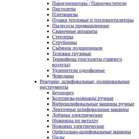
Парогенераторы / Пароочистители
Пистолеты
Плиткорезы
Пушки тепловые и тепловентиляторы
Пылесосы промышленные
Сварочные аппараты
Степлеры
Струбцины
Съёмник подшипников
Тележки грузовые
Термофены (пистолеты горячего
воздуха)
Удлинители однофазные
Чемоданы
Режущие, шлифовальные, полировальные
инструменты
Бетонорез
Болторезы-ножницы ручные
Виброшлифовальные машины ручные
Ленточные шлифовальные машины
Лобзики электрические
Ножницы по металлу
Ножовки электрические
Орбитально-шлифовальные машины
Пилы