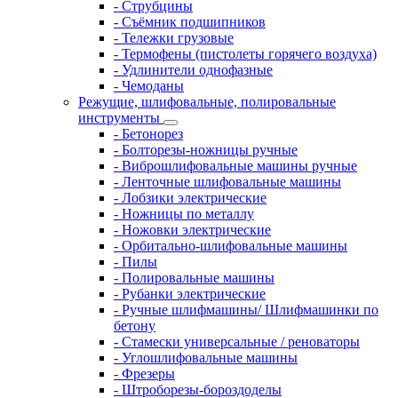
- Струбцины
- Съёмник подшипников
- Тележки грузовые
- Термофены (пистолеты горячего воздуха)
- Удлинители однофазные
- Чемоданы
Режущие, шлифовальные, полировальные
инструменты
- Бетонорез
- Болторезы-ножницы ручные
- Виброшлифовальные машины ручные
- Ленточные шлифовальные машины
- Лобзики электрические
- Ножницы по металлу
- Ножовки электрические
- Орбитально-шлифовальные машины
- Пилы
- Полировальные машины
- Рубанки электрические
- Ручные шлифмашины/ Шлифмашинки по
бетону
- Стамески универсальные / реноваторы
- Углошлифовальные машины
- Фрезеры
- Штроборезы-бороздоделы