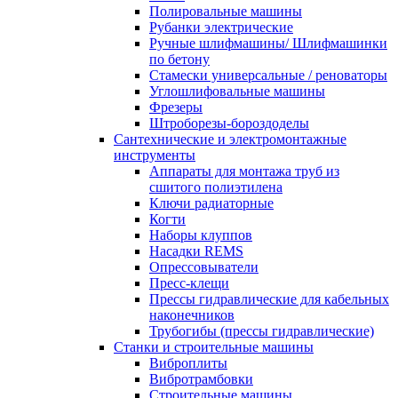
Полировальные машины
Рубанки электрические
Ручные шлифмашины/ Шлифмашинки
по бетону
Стамески универсальные / реноваторы
Углошлифовальные машины
Фрезеры
Штроборезы-бороздоделы
Сантехнические и электромонтажные
инструменты
Аппараты для монтажа труб из
сшитого полиэтилена
Ключи радиаторные
Когти
Наборы клуппов
Насадки REMS
Опрессовыватели
Пресс-клещи
Прессы гидравлические для кабельных
наконечников
Трубогибы (прессы гидравлические)
Станки и строительные машины
Виброплиты
Вибротрамбовки
Строительные машины