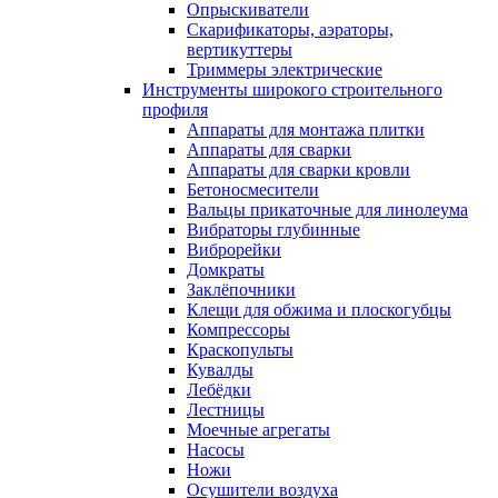
Опрыскиватели
Скарификаторы, аэраторы,
вертикуттеры
Триммеры электрические
Инструменты широкого строительного
профиля
Аппараты для монтажа плитки
Аппараты для сварки
Аппараты для сварки кровли
Бетоносмесители
Вальцы прикаточные для линолеума
Вибраторы глубинные
Виброрейки
Домкраты
Заклёпочники
Клещи для обжима и плоскогубцы
Компрессоры
Краскопульты
Кувалды
Лебёдки
Лестницы
Моечные агрегаты
Насосы
Ножи
Осушители воздуха