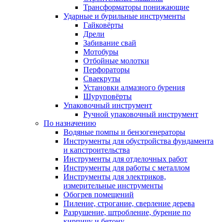
Трансформаторы понижающие
Ударные и бурильные инструменты
Гайковёрты
Дрели
Забивание свай
Мотобуры
Отбойные молотки
Перфораторы
Сваекруты
Установки алмазного бурения
Шуруповёрты
Упаковочный инструмент
Ручной упаковочный инструмент
По назначению
Водяные помпы и бензогенераторы
Инструменты для обустройства фундамента
и капстроительства
Инструменты для отделочных работ
Инструменты для работы с металлом
Инструменты для электриков,
измерительные инструменты
Обогрев помещений
Пиление, строгание, сверление дерева
Разрушение, штробление, бурение по
кирпичу и бетону