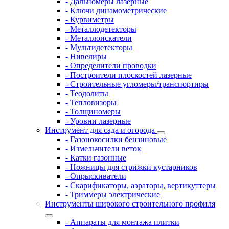
- Дальномеры лазерные
- Ключи динамометрические
- Курвиметры
- Металлодетекторы
- Металлоискатели
- Мультидетекторы
- Нивелиры
- Определители проводки
- Построители плоскостей лазерные
- Строительные угломеры/транспортиры
- Теодолиты
- Тепловизоры
- Толщиномеры
- Уровни лазерные
Инструмент для сада и огорода
- Газонокосилки бензиновые
- Измельчители веток
- Катки газонные
- Ножницы для стрижки кустарников
- Опрыскиватели
- Скарификаторы, аэраторы, вертикуттеры
- Триммеры электрические
Инструменты широкого строительного профиля
- Аппараты для монтажа плитки