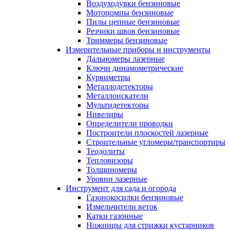
Воздуходувки бензиновые
Мотопомпы бензиновые
Пилы цепные бензиновые
Резчики швов бензиновые
Триммеры бензиновые
Измерительные приборы и инструменты
Дальномеры лазерные
Ключи динамометрические
Курвиметры
Металлодетекторы
Металлоискатели
Мультидетекторы
Нивелиры
Определители проводки
Построители плоскостей лазерные
Строительные угломеры/транспортиры
Теодолиты
Тепловизоры
Толщиномеры
Уровни лазерные
Инструмент для сада и огорода
Газонокосилки бензиновые
Измельчители веток
Катки газонные
Ножницы для стрижки кустарников