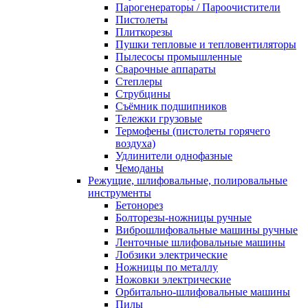
Парогенераторы / Пароочистители
Пистолеты
Плиткорезы
Пушки тепловые и тепловентиляторы
Пылесосы промышленные
Сварочные аппараты
Степлеры
Струбцины
Съёмник подшипников
Тележки грузовые
Термофены (пистолеты горячего
воздуха)
Удлинители однофазные
Чемоданы
Режущие, шлифовальные, полировальные
инструменты
Бетонорез
Болторезы-ножницы ручные
Виброшлифовальные машины ручные
Ленточные шлифовальные машины
Лобзики электрические
Ножницы по металлу
Ножовки электрические
Орбитально-шлифовальные машины
Пилы