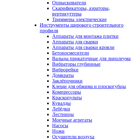
Опрыскиватели
Скарификаторы, аэраторы,
вертикуттеры
Триммеры электрические
Инструменты широкого строительного
профиля
Аппараты для монтажа плитки
Аппараты для сварки
Аппараты для сварки кровли
Бетоносмесители
Вальцы прикаточные для линолеума
Вибраторы глубинные
Виброрейки
Домкраты
Заклёпочники
Клещи для обжима и плоскогубцы
Компрессоры
Краскопульты
Кувалды
Лебёдки
Лестницы
Моечные агрегаты
Насосы
Ножи
Осушители воздуха