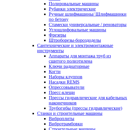
Полировальные машины
Рубанки электрические
Ручные шлифмашины/ Шлифмашинки
по бетону
Стамески универсальные / реноваторы
Углошлифовальные машины
Фрезеры
Штроборезы-бороздоделы
Сантехнические и электромонтажные
инструменты
Аппараты для монтажа труб из
сшитого полиэтилена
Ключи радиаторные
Когти
Наборы клуппов
Насадки REMS
Опрессовыватели
Пресс-клещи
Прессы гидравлические для кабельных
наконечников
Трубогибы (прессы гидравлические)
Станки и строительные машины
Виброплиты
Вибротрамбовки
Строительные машины