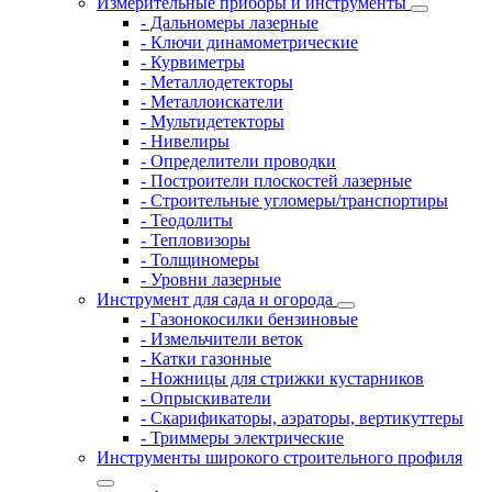
Измерительные приборы и инструменты
- Дальномеры лазерные
- Ключи динамометрические
- Курвиметры
- Металлодетекторы
- Металлоискатели
- Мультидетекторы
- Нивелиры
- Определители проводки
- Построители плоскостей лазерные
- Строительные угломеры/транспортиры
- Теодолиты
- Тепловизоры
- Толщиномеры
- Уровни лазерные
Инструмент для сада и огорода
- Газонокосилки бензиновые
- Измельчители веток
- Катки газонные
- Ножницы для стрижки кустарников
- Опрыскиватели
- Скарификаторы, аэраторы, вертикуттеры
- Триммеры электрические
Инструменты широкого строительного профиля