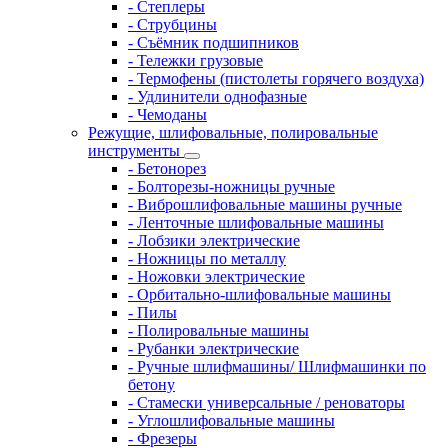
- Степлеры
- Струбцины
- Съёмник подшипников
- Тележки грузовые
- Термофены (пистолеты горячего воздуха)
- Удлинители однофазные
- Чемоданы
Режущие, шлифовальные, полировальные
инструменты
- Бетонорез
- Болторезы-ножницы ручные
- Виброшлифовальные машины ручные
- Ленточные шлифовальные машины
- Лобзики электрические
- Ножницы по металлу
- Ножовки электрические
- Орбитально-шлифовальные машины
- Пилы
- Полировальные машины
- Рубанки электрические
- Ручные шлифмашины/ Шлифмашинки по
бетону
- Стамески универсальные / реноваторы
- Углошлифовальные машины
- Фрезеры