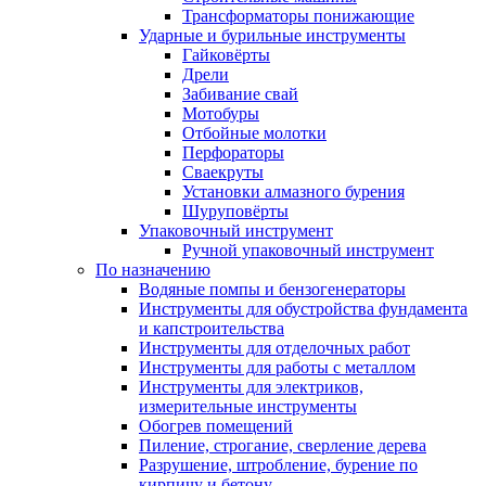
Трансформаторы понижающие
Ударные и бурильные инструменты
Гайковёрты
Дрели
Забивание свай
Мотобуры
Отбойные молотки
Перфораторы
Сваекруты
Установки алмазного бурения
Шуруповёрты
Упаковочный инструмент
Ручной упаковочный инструмент
По назначению
Водяные помпы и бензогенераторы
Инструменты для обустройства фундамента
и капстроительства
Инструменты для отделочных работ
Инструменты для работы с металлом
Инструменты для электриков,
измерительные инструменты
Обогрев помещений
Пиление, строгание, сверление дерева
Разрушение, штробление, бурение по
кирпичу и бетону