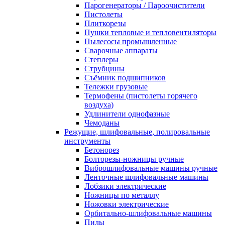
Парогенераторы / Пароочистители
Пистолеты
Плиткорезы
Пушки тепловые и тепловентиляторы
Пылесосы промышленные
Сварочные аппараты
Степлеры
Струбцины
Съёмник подшипников
Тележки грузовые
Термофены (пистолеты горячего
воздуха)
Удлинители однофазные
Чемоданы
Режущие, шлифовальные, полировальные
инструменты
Бетонорез
Болторезы-ножницы ручные
Виброшлифовальные машины ручные
Ленточные шлифовальные машины
Лобзики электрические
Ножницы по металлу
Ножовки электрические
Орбитально-шлифовальные машины
Пилы