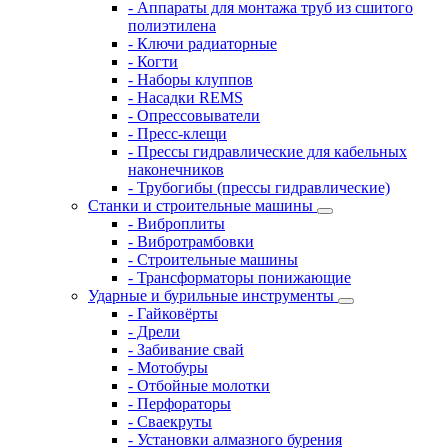
- Аппараты для монтажа труб из сшитого
полиэтилена
- Ключи радиаторные
- Когти
- Наборы клуппов
- Насадки REMS
- Опрессовыватели
- Пресс-клещи
- Прессы гидравлические для кабельных
наконечников
- Трубогибы (прессы гидравлические)
Станки и строительные машины
- Виброплиты
- Вибротрамбовки
- Строительные машины
- Трансформаторы понижающие
Ударные и бурильные инструменты
- Гайковёрты
- Дрели
- Забивание свай
- Мотобуры
- Отбойные молотки
- Перфораторы
- Сваекруты
- Установки алмазного бурения