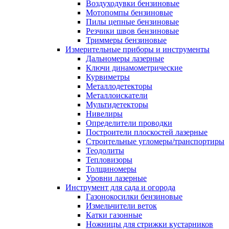
Воздуходувки бензиновые
Мотопомпы бензиновые
Пилы цепные бензиновые
Резчики швов бензиновые
Триммеры бензиновые
Измерительные приборы и инструменты
Дальномеры лазерные
Ключи динамометрические
Курвиметры
Металлодетекторы
Металлоискатели
Мультидетекторы
Нивелиры
Определители проводки
Построители плоскостей лазерные
Строительные угломеры/транспортиры
Теодолиты
Тепловизоры
Толщиномеры
Уровни лазерные
Инструмент для сада и огорода
Газонокосилки бензиновые
Измельчители веток
Катки газонные
Ножницы для стрижки кустарников