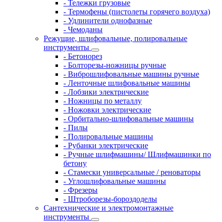
- Тележки грузовые
- Термофены (пистолеты горячего воздуха)
- Удлинители однофазные
- Чемоданы
Режущие, шлифовальные, полировальные
инструменты
- Бетонорез
- Болторезы-ножницы ручные
- Виброшлифовальные машины ручные
- Ленточные шлифовальные машины
- Лобзики электрические
- Ножницы по металлу
- Ножовки электрические
- Орбитально-шлифовальные машины
- Пилы
- Полировальные машины
- Рубанки электрические
- Ручные шлифмашины/ Шлифмашинки по
бетону
- Стамески универсальные / реноваторы
- Углошлифовальные машины
- Фрезеры
- Штроборезы-бороздоделы
Сантехнические и электромонтажные
инструменты