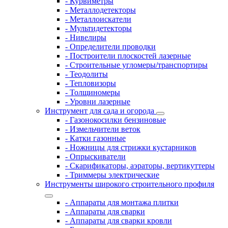
- Курвиметры
- Металлодетекторы
- Металлоискатели
- Мультидетекторы
- Нивелиры
- Определители проводки
- Построители плоскостей лазерные
- Строительные угломеры/транспортиры
- Теодолиты
- Тепловизоры
- Толщиномеры
- Уровни лазерные
Инструмент для сада и огорода
- Газонокосилки бензиновые
- Измельчители веток
- Катки газонные
- Ножницы для стрижки кустарников
- Опрыскиватели
- Скарификаторы, аэраторы, вертикуттеры
- Триммеры электрические
Инструменты широкого строительного профиля
- Аппараты для монтажа плитки
- Аппараты для сварки
- Аппараты для сварки кровли