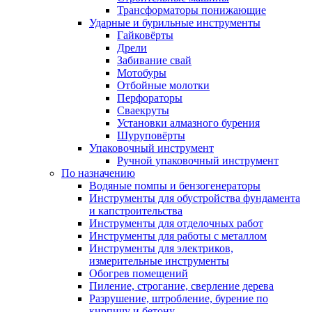
Трансформаторы понижающие
Ударные и бурильные инструменты
Гайковёрты
Дрели
Забивание свай
Мотобуры
Отбойные молотки
Перфораторы
Сваекруты
Установки алмазного бурения
Шуруповёрты
Упаковочный инструмент
Ручной упаковочный инструмент
По назначению
Водяные помпы и бензогенераторы
Инструменты для обустройства фундамента
и капстроительства
Инструменты для отделочных работ
Инструменты для работы с металлом
Инструменты для электриков,
измерительные инструменты
Обогрев помещений
Пиление, строгание, сверление дерева
Разрушение, штробление, бурение по
кирпичу и бетону