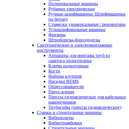
Полировальные машины
Рубанки электрические
Ручные шлифмашины/ Шлифмашинки
по бетону
Стамески универсальные / реноваторы
Углошлифовальные машины
Фрезеры
Штроборезы-бороздоделы
Сантехнические и электромонтажные
инструменты
Аппараты для монтажа труб из
сшитого полиэтилена
Ключи радиаторные
Когти
Наборы клуппов
Насадки REMS
Опрессовыватели
Пресс-клещи
Прессы гидравлические для кабельных
наконечников
Трубогибы (прессы гидравлические)
Станки и строительные машины
Виброплиты
Вибротрамбовки
Строительные машины