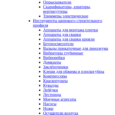
Опрыскиватели
Скарификаторы, аэраторы,
вертикуттеры
Триммеры электрические
Инструменты широкого строительного
профиля
Аппараты для монтажа плитки
Аппараты для сварки
Аппараты для сварки кровли
Бетоносмесители
Вальцы прикаточные для линолеума
Вибраторы глубинные
Виброрейки
Домкраты
Заклёпочники
Клещи для обжима и плоскогубцы
Компрессоры
Краскопульты
Кувалды
Лебёдки
Лестницы
Моечные агрегаты
Насосы
Ножи
Осушители воздуха