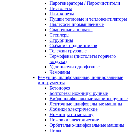
Парогенераторы / Пароочистители
Пистолеты
Плиткорезы
Пушки тепловые и тепловентиляторы
Пылесосы промышленные
Сварочные аппараты
Степлеры
Струбцины
Съёмник подшипников
Тележки грузовые
Термофены (пистолеты горячего
воздуха)
Удлинители однофазные
Чемоданы
Режущие, шлифовальные, полировальные
инструменты
Бетонорез
Болторезы-ножницы ручные
Виброшлифовальные машины ручные
Ленточные шлифовальные машины
Лобзики электрические
Ножницы по металлу
Ножовки электрические
Орбитально-шлифовальные машины
Пилы