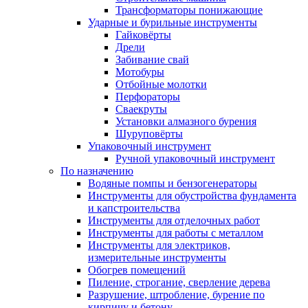
Трансформаторы понижающие
Ударные и бурильные инструменты
Гайковёрты
Дрели
Забивание свай
Мотобуры
Отбойные молотки
Перфораторы
Сваекруты
Установки алмазного бурения
Шуруповёрты
Упаковочный инструмент
Ручной упаковочный инструмент
По назначению
Водяные помпы и бензогенераторы
Инструменты для обустройства фундамента
и капстроительства
Инструменты для отделочных работ
Инструменты для работы с металлом
Инструменты для электриков,
измерительные инструменты
Обогрев помещений
Пиление, строгание, сверление дерева
Разрушение, штробление, бурение по
кирпичу и бетону