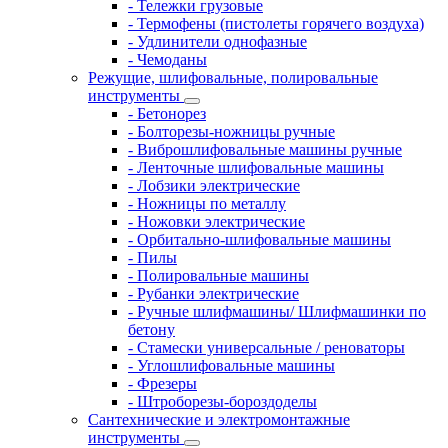
- Тележки грузовые
- Термофены (пистолеты горячего воздуха)
- Удлинители однофазные
- Чемоданы
Режущие, шлифовальные, полировальные
инструменты
- Бетонорез
- Болторезы-ножницы ручные
- Виброшлифовальные машины ручные
- Ленточные шлифовальные машины
- Лобзики электрические
- Ножницы по металлу
- Ножовки электрические
- Орбитально-шлифовальные машины
- Пилы
- Полировальные машины
- Рубанки электрические
- Ручные шлифмашины/ Шлифмашинки по
бетону
- Стамески универсальные / реноваторы
- Углошлифовальные машины
- Фрезеры
- Штроборезы-бороздоделы
Сантехнические и электромонтажные
инструменты