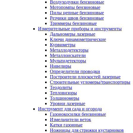
Воздуходувки бензиновые
Мотопомпы бензиновые
Пилы цепные бензиновые
Резчики швов бензиновые
Триммеры бензиновые
Измерительные приборы и инструменты
Дальномеры лазерные
Ключи динамометрические
Курвиметры
Металлодетекторы
Металлоискатели
Мультидетекторы
Нивелиры
Определители проводки
Построители плоскостей лазерные
Строительные угломеры/транспортиры
Теодолиты
Тепловизоры
Толщиномеры
Уровни лазерные
Инструмент для сада и огорода
Газонокосилки бензиновые
Измельчители веток
Катки газонные
Ножницы для стрижки кустарников