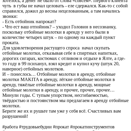
хотелось, а денег не было от слова «совсем». Первого клиента
чуть в губы не начал целовать - еле сдержался. Как-то с собой
справился, дожил до весны нецелованным, а там начались
звонки:
- Есть отбойник напрокат?
- Что ест ваш отпойник? – уходил Головин в несознанку,
поскольку отбойные молотки в аренду у него были в
количестве четырех штук – по одному на каждый пункт
проката.
Для удовлетворения растущего спроса начал скупать
отбойные молотки, отказывая себе в спиртных напитках,
дорогих сигарах, костюмах с отливом и отдыхе в Ялте, а где-
то году в 99 психанул, взял кредит и купил кучу (штук 20,
наверное) отбойных молотков.
И – понеслось… Отбойные молотки в аренду, отбойные
молотки MAKITA в аренду, лёгкие отбойные молотки в
аренду, тяжёлые отбойные молотки в аренду, мощные
отбойные молотки в аренду, и прочее, прочее, прочее…
Минули годы. С тупым упорством, несгибаемостью,
твёрдостью и постоянством мы предлагаем в аренду отбойные
молотки.
Берите же их и рушьте там уже у себя всё. Счастливых вам
разрушений!
#работа #трудовыебудни #прокат #прокатинструментов