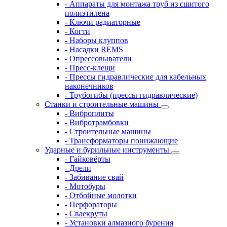
- Аппараты для монтажа труб из сшитого
полиэтилена
- Ключи радиаторные
- Когти
- Наборы клуппов
- Насадки REMS
- Опрессовыватели
- Пресс-клещи
- Прессы гидравлические для кабельных
наконечников
- Трубогибы (прессы гидравлические)
Станки и строительные машины
- Виброплиты
- Вибротрамбовки
- Строительные машины
- Трансформаторы понижающие
Ударные и бурильные инструменты
- Гайковёрты
- Дрели
- Забивание свай
- Мотобуры
- Отбойные молотки
- Перфораторы
- Сваекруты
- Установки алмазного бурения