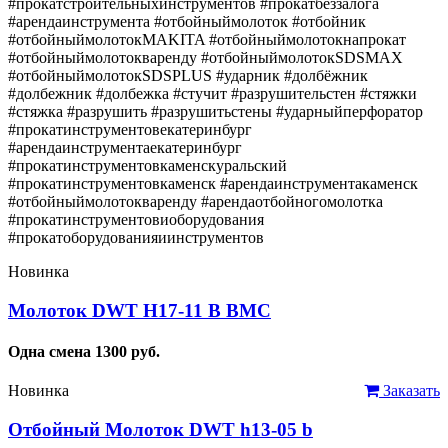
#прокатстроительныхинструментов #прокатбеззалога
#арендаинструмента #отбойныймолоток #отбойник
#отбойныймолотокMAKITA #отбойныймолотокнапрокат
#отбойныймолотокваренду #отбойныймолотокSDSMAX
#отбойныймолотокSDSPLUS #ударник #долбёжник
#долбежник #долбежка #стучит #разрушительстен #стяжки
#стяжка #разрушить #разрушитьстены #ударныйперфоратор
#прокатинструментовекатеринбург
#арендаинструментаекатеринбург
#прокатинструментовкаменскуральский
#прокатинструментовкаменск #арендаинструментакаменск
#отбойныймолотокваренду #арендаотбойногомолотка
#прокатинструментовиоборудования
#прокатоборудованияиинструментов
Новинка
Молоток DWT H17-11 B BMC
Одна смена
1300
руб.
Новинка
Заказать
Отбойный Молоток DWT h13-05 b