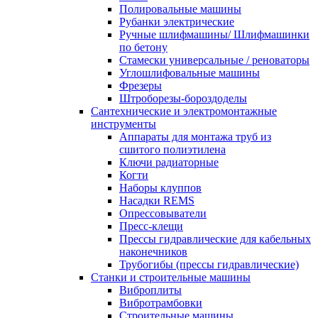
Полировальные машины
Рубанки электрические
Ручные шлифмашины/ Шлифмашинки
по бетону
Стамески универсальные / реноваторы
Углошлифовальные машины
Фрезеры
Штроборезы-бороздоделы
Сантехнические и электромонтажные
инструменты
Аппараты для монтажа труб из
сшитого полиэтилена
Ключи радиаторные
Когти
Наборы клуппов
Насадки REMS
Опрессовыватели
Пресс-клещи
Прессы гидравлические для кабельных
наконечников
Трубогибы (прессы гидравлические)
Станки и строительные машины
Виброплиты
Вибротрамбовки
Строительные машины