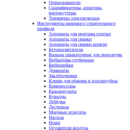
Опрыскиватели
Скарификаторы, аэраторы,
вертикуттеры
Триммеры электрические
Инструменты широкого строительного
профиля
Аппараты для монтажа плитки
Аппараты для сварки
Аппараты для сварки кровли
Бетоносмесители
Вальцы прикаточные для линолеума
Вибраторы глубинные
Виброрейки
Домкраты
Заклёпочники
Клещи для обжима и плоскогубцы
Компрессоры
Краскопульты
Кувалды
Лебёдки
Лестницы
Моечные агрегаты
Насосы
Ножи
Осушители воздуха