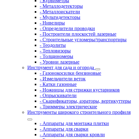
- Курвиметры
- Металлодетекторы
- Металлоискатели
- Мультидетекторы
- Нивелиры
- Определители проводки
- Построители плоскостей лазерные
- Строительные угломеры/транспортиры
- Теодолиты
- Тепловизоры
- Толщиномеры
- Уровни лазерные
Инструмент для сада и огорода
- Газонокосилки бензиновые
- Измельчители веток
- Катки газонные
- Ножницы для стрижки кустарников
- Опрыскиватели
- Скарификаторы, аэраторы, вертикуттеры
- Триммеры электрические
Инструменты широкого строительного профиля
- Аппараты для монтажа плитки
- Аппараты для сварки
- Аппараты для сварки кровли