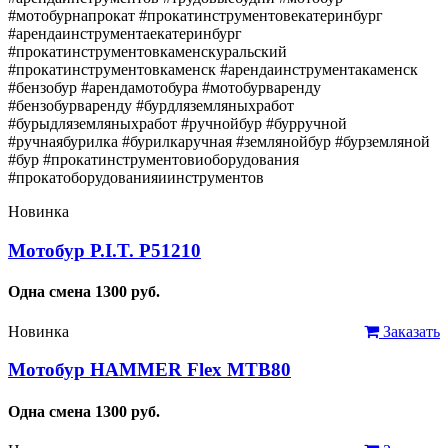
#мотобурнапрокат #прокатинструментовекатеринбург
#арендаинструментаекатеринбург
#прокатинструментовкаменскуральский
#прокатинструментовкаменск #арендаинструментакаменск
#бензобур #арендамотобура #мотобурваренду
#бензобурваренду #бурдляземляныхработ
#бурыдляземляныхработ #ручнойбур #бурручной
#ручнаябурилка #бурилкаручная #землянойбур #бурземляной
#бур #прокатинструментовиоборудования
#прокатоборудованияиинструментов
Новинка
Мотобур P.I.T. P51210
Одна смена
1300
руб.
Новинка
Заказать
Мотобур HAMMER Flex MTB80
Одна смена
1300
руб.