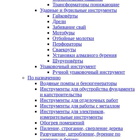
Трансформаторы понижающие
Ударные и бурильные инструменты
Гайковёрты
Дрели
Забивание свай
Мотобуры
Отбойные молотки
Перфораторы
Сваекруты
Установки алмазного бурения
Шуруповёрты
Упаковочный инструмент
Ручной упаковочный инструмент
По назначению
Водяные помпы и бензогенераторы
Инструменты для обустройства фундамента
и капстроительства
Инструменты для отделочных работ
Инструменты для работы с металлом
Инструменты для электриков,
измерительные инструменты
Обогрев помещений
Пиление, строгание, сверление дерева
Разрушение, штробление, бурение по
кирпичу и бетону