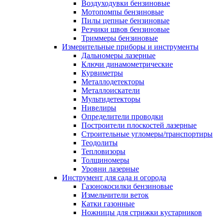
Воздуходувки бензиновые
Мотопомпы бензиновые
Пилы цепные бензиновые
Резчики швов бензиновые
Триммеры бензиновые
Измерительные приборы и инструменты
Дальномеры лазерные
Ключи динамометрические
Курвиметры
Металлодетекторы
Металлоискатели
Мультидетекторы
Нивелиры
Определители проводки
Построители плоскостей лазерные
Строительные угломеры/транспортиры
Теодолиты
Тепловизоры
Толщиномеры
Уровни лазерные
Инструмент для сада и огорода
Газонокосилки бензиновые
Измельчители веток
Катки газонные
Ножницы для стрижки кустарников