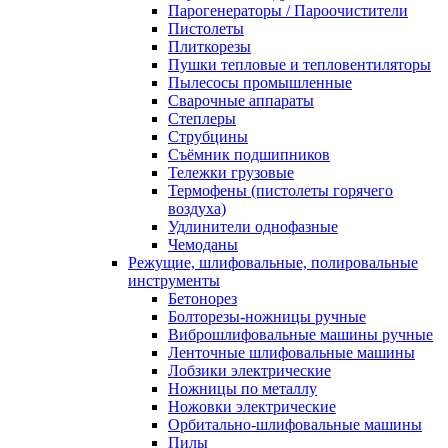
Парогенераторы / Пароочистители
Пистолеты
Плиткорезы
Пушки тепловые и тепловентиляторы
Пылесосы промышленные
Сварочные аппараты
Степлеры
Струбцины
Съёмник подшипников
Тележки грузовые
Термофены (пистолеты горячего
воздуха)
Удлинители однофазные
Чемоданы
Режущие, шлифовальные, полировальные
инструменты
Бетонорез
Болторезы-ножницы ручные
Виброшлифовальные машины ручные
Ленточные шлифовальные машины
Лобзики электрические
Ножницы по металлу
Ножовки электрические
Орбитально-шлифовальные машины
Пилы