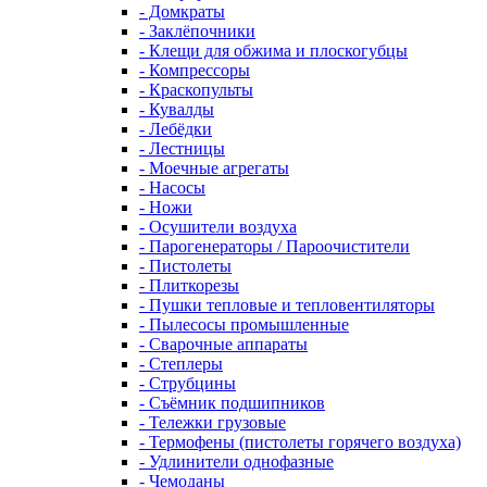
- Домкраты
- Заклёпочники
- Клещи для обжима и плоскогубцы
- Компрессоры
- Краскопульты
- Кувалды
- Лебёдки
- Лестницы
- Моечные агрегаты
- Насосы
- Ножи
- Осушители воздуха
- Парогенераторы / Пароочистители
- Пистолеты
- Плиткорезы
- Пушки тепловые и тепловентиляторы
- Пылесосы промышленные
- Сварочные аппараты
- Степлеры
- Струбцины
- Съёмник подшипников
- Тележки грузовые
- Термофены (пистолеты горячего воздуха)
- Удлинители однофазные
- Чемоданы