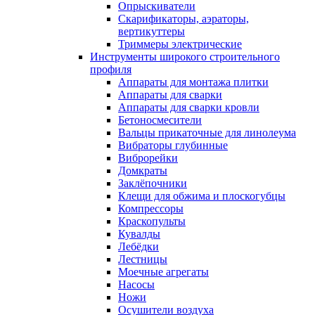
Опрыскиватели
Скарификаторы, аэраторы,
вертикуттеры
Триммеры электрические
Инструменты широкого строительного
профиля
Аппараты для монтажа плитки
Аппараты для сварки
Аппараты для сварки кровли
Бетоносмесители
Вальцы прикаточные для линолеума
Вибраторы глубинные
Виброрейки
Домкраты
Заклёпочники
Клещи для обжима и плоскогубцы
Компрессоры
Краскопульты
Кувалды
Лебёдки
Лестницы
Моечные агрегаты
Насосы
Ножи
Осушители воздуха