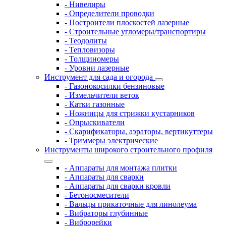
- Нивелиры
- Определители проводки
- Построители плоскостей лазерные
- Строительные угломеры/транспортиры
- Теодолиты
- Тепловизоры
- Толщиномеры
- Уровни лазерные
Инструмент для сада и огорода
- Газонокосилки бензиновые
- Измельчители веток
- Катки газонные
- Ножницы для стрижки кустарников
- Опрыскиватели
- Скарификаторы, аэраторы, вертикуттеры
- Триммеры электрические
Инструменты широкого строительного профиля
- Аппараты для монтажа плитки
- Аппараты для сварки
- Аппараты для сварки кровли
- Бетоносмесители
- Вальцы прикаточные для линолеума
- Вибраторы глубинные
- Виброрейки