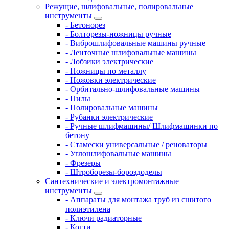
Режущие, шлифовальные, полировальные
инструменты
- Бетонорез
- Болторезы-ножницы ручные
- Виброшлифовальные машины ручные
- Ленточные шлифовальные машины
- Лобзики электрические
- Ножницы по металлу
- Ножовки электрические
- Орбитально-шлифовальные машины
- Пилы
- Полировальные машины
- Рубанки электрические
- Ручные шлифмашины/ Шлифмашинки по
бетону
- Стамески универсальные / реноваторы
- Углошлифовальные машины
- Фрезеры
- Штроборезы-бороздоделы
Сантехнические и электромонтажные
инструменты
- Аппараты для монтажа труб из сшитого
полиэтилена
- Ключи радиаторные
- Когти