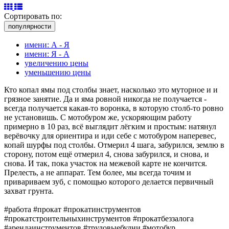
Сортировать по:
популярности
имени: А - Я
имени: Я - А
увеличению цены
уменьшению цены
Кто копал ямы под столбы знает, насколько это муторное и и
грязное занятие. Да и яма ровной никогда не получается -
всегда получается какая-то воронка, в которую столб-то ровно
не установишь. С мотобуром же, ускоряющим работу
примерно в 10 раз, всё выглядит лёгким и простым: натянул
верёвочку для ориентира и иди себе с мотобуром наперевес,
копай шурфы под столбы. Отмерил 4 шага, забурился, землю в
сторону, потом ещё отмерил 4, снова забурился, и снова, и
снова. И так, пока участок на межевой карте не кончится.
Прелесть, а не аппарат. Тем более, мы всегда точим и
привариваем зуб, с помощью которого делается первичный
захват грунта.
#работа #прокат #прокатинструментов
#прокатстроительныхинструментов #прокатбеззалога
#арендаинструментов #трудовыебудни #мотобур