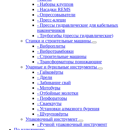
- Наборы клуппов
- Насадки REMS
- Опрессовыватели
- Пресс-клещи
- Прессы гидравлические для кабельных
наконечников
- Трубогибы (прессы гидравлические)
Станки и строительные машины
- Виброплиты
- Вибротрамбовки
- Строительные машины
- Трансформаторы понижающие
Ударные и бурильные инструменты
- Гайковёрты
- Дрели
- Забивание свай
- Мотобуры
- Отбойные молотки
- Перфораторы
- Сваекруты
- Установки алмазного бурения
- Шуруповёрты
Упаковочный инструмент
- Ручной упаковочный инструмент
По назначению