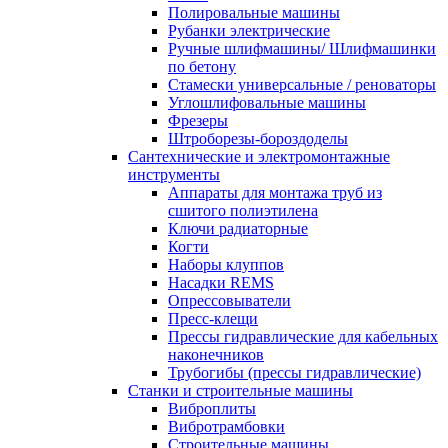
Полировальные машины
Рубанки электрические
Ручные шлифмашины/ Шлифмашинки
по бетону
Стамески универсальные / реноваторы
Углошлифовальные машины
Фрезеры
Штроборезы-бороздоделы
Сантехнические и электромонтажные
инструменты
Аппараты для монтажа труб из
сшитого полиэтилена
Ключи радиаторные
Когти
Наборы клуппов
Насадки REMS
Опрессовыватели
Пресс-клещи
Прессы гидравлические для кабельных
наконечников
Трубогибы (прессы гидравлические)
Станки и строительные машины
Виброплиты
Вибротрамбовки
Строительные машины