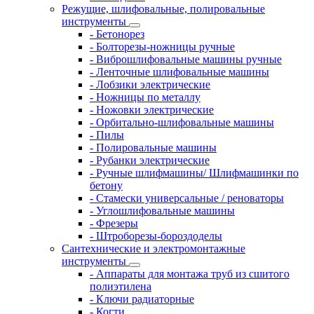
Режущие, шлифовальные, полировальные
инструменты
- Бетонорез
- Болторезы-ножницы ручные
- Виброшлифовальные машины ручные
- Ленточные шлифовальные машины
- Лобзики электрические
- Ножницы по металлу
- Ножовки электрические
- Орбитально-шлифовальные машины
- Пилы
- Полировальные машины
- Рубанки электрические
- Ручные шлифмашины/ Шлифмашинки по
бетону
- Стамески универсальные / реноваторы
- Углошлифовальные машины
- Фрезеры
- Штроборезы-бороздоделы
Сантехнические и электромонтажные
инструменты
- Аппараты для монтажа труб из сшитого
полиэтилена
- Ключи радиаторные
- Когти