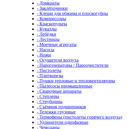
- Домкраты
- Заклёпочники
- Клещи для обжима и плоскогубцы
- Компрессоры
- Краскопульты
- Кувалды
- Лебёдки
- Лестницы
- Моечные агрегаты
- Насосы
- Ножи
- Осушители воздуха
- Парогенераторы / Пароочистители
- Пистолеты
- Плиткорезы
- Пушки тепловые и тепловентиляторы
- Пылесосы промышленные
- Сварочные аппараты
- Степлеры
- Струбцины
- Съёмник подшипников
- Тележки грузовые
- Термофены (пистолеты горячего воздуха)
- Удлинители однофазные
- Чемоданы