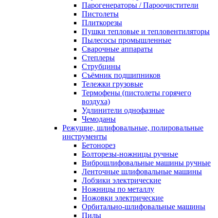
Парогенераторы / Пароочистители
Пистолеты
Плиткорезы
Пушки тепловые и тепловентиляторы
Пылесосы промышленные
Сварочные аппараты
Степлеры
Струбцины
Съёмник подшипников
Тележки грузовые
Термофены (пистолеты горячего
воздуха)
Удлинители однофазные
Чемоданы
Режущие, шлифовальные, полировальные
инструменты
Бетонорез
Болторезы-ножницы ручные
Виброшлифовальные машины ручные
Ленточные шлифовальные машины
Лобзики электрические
Ножницы по металлу
Ножовки электрические
Орбитально-шлифовальные машины
Пилы