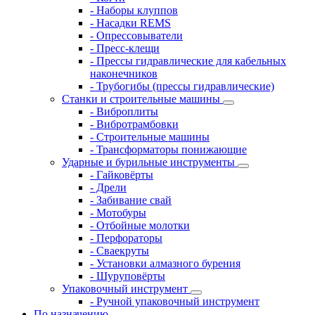
- Наборы клуппов
- Насадки REMS
- Опрессовыватели
- Пресс-клещи
- Прессы гидравлические для кабельных
наконечников
- Трубогибы (прессы гидравлические)
Станки и строительные машины
- Виброплиты
- Вибротрамбовки
- Строительные машины
- Трансформаторы понижающие
Ударные и бурильные инструменты
- Гайковёрты
- Дрели
- Забивание свай
- Мотобуры
- Отбойные молотки
- Перфораторы
- Сваекруты
- Установки алмазного бурения
- Шуруповёрты
Упаковочный инструмент
- Ручной упаковочный инструмент
По назначению