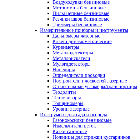
Воздуходувки бензиновые
Мотопомпы бензиновые
Пилы цепные бензиновые
Резчики швов бензиновые
Триммеры бензиновые
Измерительные приборы и инструменты
Дальномеры лазерные
Ключи динамометрические
Курвиметры
Металлодетекторы
Металлоискатели
Мультидетекторы
Нивелиры
Определители проводки
Построители плоскостей лазерные
Строительные угломеры/транспортиры
Теодолиты
Тепловизоры
Толщиномеры
Уровни лазерные
Инструмент для сада и огорода
Газонокосилки бензиновые
Измельчители веток
Катки газонные
Ножницы для стрижки кустарников