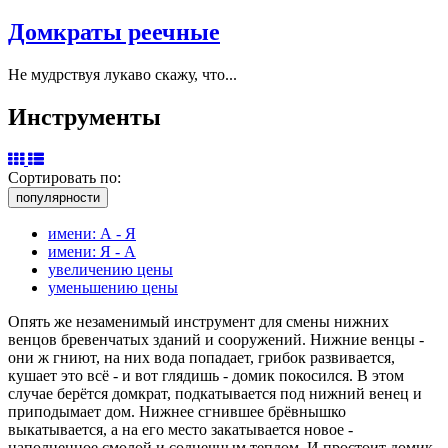
Домкраты реечные
Не мудрствуя лукаво скажу, что...
Инструменты
Сортировать по:
популярности
имени: А - Я
имени: Я - А
увеличению цены
уменьшению цены
Опять же незаменимый инструмент для смены нижних
венцов бревенчатых зданий и сооружений. Нижние венцы -
они ж гниют, на них вода попадает, грибок развивается,
кушает это всё - и вот глядишь - домик покосился. В этом
случае берётся домкрат, подкатывается под нижний венец и
приподымает дом. Нижнее сгнившее брёвнышко
выкатывается, а на его место закатывается новое -
наполненное смолой и солнечным теплом. И простоит домик