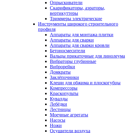
Опрыскиватели
Скарификаторы, аэраторы,
вертикуттеры
Триммеры электрические
Инструменты широкого строительного
профиля
Аппараты для монтажа плитки
Аппараты для сварки
Аппараты для сварки кровли
Бетоносмесители
Вальцы прикаточные для линолеума
Вибраторы глубинные
Виброрейки
Домкраты
Заклёпочники
Клещи для обжима и плоскогубцы
Компрессоры
Краскопульты
Кувалды
Лебёдки
Лестницы
Моечные агрегаты
Насосы
Ножи
Осушители воздуха