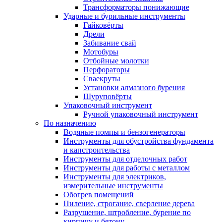
Трансформаторы понижающие
Ударные и бурильные инструменты
Гайковёрты
Дрели
Забивание свай
Мотобуры
Отбойные молотки
Перфораторы
Сваекруты
Установки алмазного бурения
Шуруповёрты
Упаковочный инструмент
Ручной упаковочный инструмент
По назначению
Водяные помпы и бензогенераторы
Инструменты для обустройства фундамента
и капстроительства
Инструменты для отделочных работ
Инструменты для работы с металлом
Инструменты для электриков,
измерительные инструменты
Обогрев помещений
Пиление, строгание, сверление дерева
Разрушение, штробление, бурение по
кирпичу и бетону