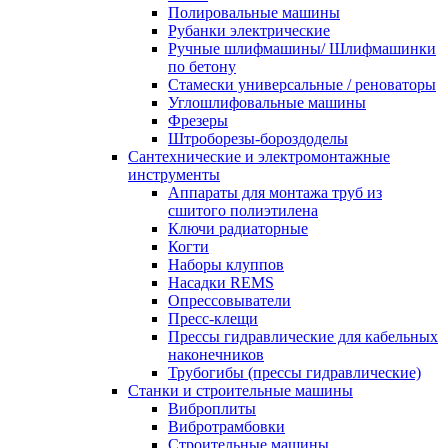
Полировальные машины
Рубанки электрические
Ручные шлифмашины/ Шлифмашинки
по бетону
Стамески универсальные / реноваторы
Углошлифовальные машины
Фрезеры
Штроборезы-бороздоделы
Сантехнические и электромонтажные
инструменты
Аппараты для монтажа труб из
сшитого полиэтилена
Ключи радиаторные
Когти
Наборы клуппов
Насадки REMS
Опрессовыватели
Пресс-клещи
Прессы гидравлические для кабельных
наконечников
Трубогибы (прессы гидравлические)
Станки и строительные машины
Виброплиты
Вибротрамбовки
Строительные машины