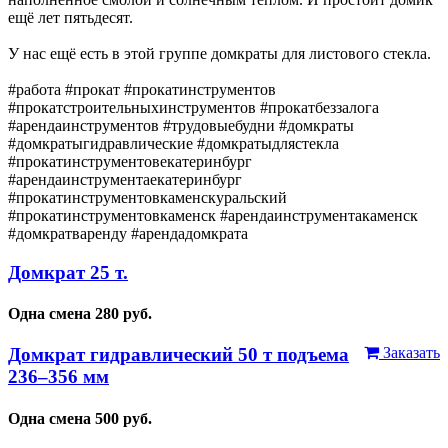
ещё лет пятьдесят.
У нас ещё есть в этой группе домкраты для листового стекла.
#работа #прокат #прокатинструментов
#прокатстроительныхинструментов #прокатбеззалога
#арендаинструментов #трудовыебудни #домкраты
#домкратыгидравлические #домкратыдлястекла
#прокатинструментовекатеринбург
#арендаинструментаекатеринбург
#прокатинструментовкаменскуральский
#прокатинструментовкаменск #арендаинструментакаменск
#домкратваренду #арендадомкрата
Домкрат 25 т.
Одна смена
280
руб.
Домкрат гидравлический 50 т подъема
Заказать
236–356 мм
Одна смена
500
руб.