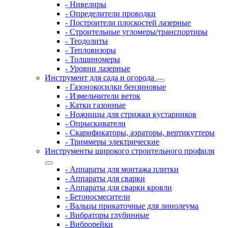
- Нивелиры
- Определители проводки
- Построители плоскостей лазерные
- Строительные угломеры/транспортиры
- Теодолиты
- Тепловизоры
- Толщиномеры
- Уровни лазерные
Инструмент для сада и огорода
- Газонокосилки бензиновые
- Измельчители веток
- Катки газонные
- Ножницы для стрижки кустарников
- Опрыскиватели
- Скарификаторы, аэраторы, вертикуттеры
- Триммеры электрические
Инструменты широкого строительного профиля
- Аппараты для монтажа плитки
- Аппараты для сварки
- Аппараты для сварки кровли
- Бетоносмесители
- Вальцы прикаточные для линолеума
- Вибраторы глубинные
- Виброрейки