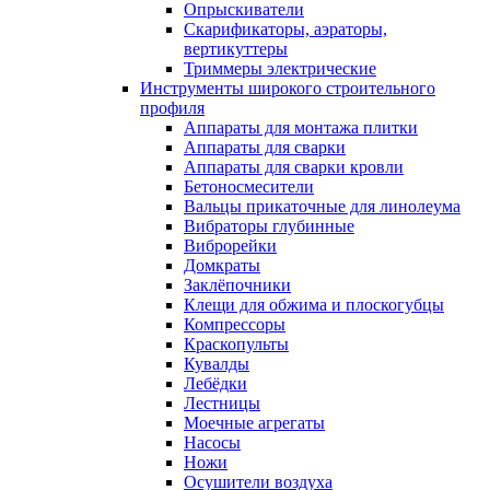
Опрыскиватели
Скарификаторы, аэраторы,
вертикуттеры
Триммеры электрические
Инструменты широкого строительного
профиля
Аппараты для монтажа плитки
Аппараты для сварки
Аппараты для сварки кровли
Бетоносмесители
Вальцы прикаточные для линолеума
Вибраторы глубинные
Виброрейки
Домкраты
Заклёпочники
Клещи для обжима и плоскогубцы
Компрессоры
Краскопульты
Кувалды
Лебёдки
Лестницы
Моечные агрегаты
Насосы
Ножи
Осушители воздуха