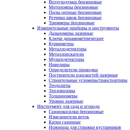
Воздуходувки бензиновые
Мотопомпы бензиновые
Пилы цепные бензиновые
Резчики швов бензиновые
Триммеры бензиновые
Измерительные приборы и инструменты
Дальномеры лазерные
Ключи динамометрические
Курвиметры
Металлодетекторы
Металлоискатели
Мультидетекторы
Нивелиры
Определители проводки
Построители плоскостей лазерные
Строительные угломеры/транспортиры
Теодолиты
Тепловизоры
Толщиномеры
Уровни лазерные
Инструмент для сада и огорода
Газонокосилки бензиновые
Измельчители веток
Катки газонные
Ножницы для стрижки кустарников