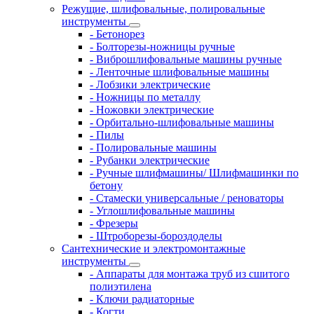
Режущие, шлифовальные, полировальные
инструменты
- Бетонорез
- Болторезы-ножницы ручные
- Виброшлифовальные машины ручные
- Ленточные шлифовальные машины
- Лобзики электрические
- Ножницы по металлу
- Ножовки электрические
- Орбитально-шлифовальные машины
- Пилы
- Полировальные машины
- Рубанки электрические
- Ручные шлифмашины/ Шлифмашинки по
бетону
- Стамески универсальные / реноваторы
- Углошлифовальные машины
- Фрезеры
- Штроборезы-бороздоделы
Сантехнические и электромонтажные
инструменты
- Аппараты для монтажа труб из сшитого
полиэтилена
- Ключи радиаторные
- Когти