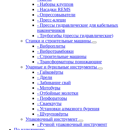
- Наборы клуппов
- Насадки REMS
- Опрессовыватели
- Пресс-клещи
- Прессы гидравлические для кабельных
наконечников
- Трубогибы (прессы гидравлические)
Станки и строительные машины
- Виброплиты
- Вибротрамбовки
- Строительные машины
- Трансформаторы понижающие
Ударные и бурильные инструменты
- Гайковёрты
- Дрели
- Забивание свай
- Мотобуры
- Отбойные молотки
- Перфораторы
- Сваекруты
- Установки алмазного бурения
- Шуруповёрты
Упаковочный инструмент
- Ручной упаковочный инструмент
По назначению