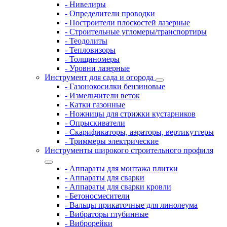
- Нивелиры
- Определители проводки
- Построители плоскостей лазерные
- Строительные угломеры/транспортиры
- Теодолиты
- Тепловизоры
- Толщиномеры
- Уровни лазерные
Инструмент для сада и огорода
- Газонокосилки бензиновые
- Измельчители веток
- Катки газонные
- Ножницы для стрижки кустарников
- Опрыскиватели
- Скарификаторы, аэраторы, вертикуттеры
- Триммеры электрические
Инструменты широкого строительного профиля
- Аппараты для монтажа плитки
- Аппараты для сварки
- Аппараты для сварки кровли
- Бетоносмесители
- Вальцы прикаточные для линолеума
- Вибраторы глубинные
- Виброрейки