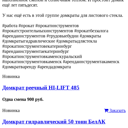
ещё лет пятьдесят.
У нас ещё есть в этой группе домкраты для листового стекла.
#работа #прокат #прокатинструментов
#прокатстроительныхинструментов #прокатбеззалога
#арендаинструментов #трудовыебудни #домкраты
#домкратыгидравлические #домкратыдлястекла
#прокатинструментовекатеринбург
#арендаинструментаекатеринбург
#прокатинструментовкаменскуральский
#прокатинструментовкаменск #арендаинструментакаменск
#домкратваренду #арендадомкрата
Новинка
Домкрат реечный HI-LIFT 485
Одна смена
900
руб.
Новинка
Заказать
Домкрат гидравлический 50 тонн БелАК