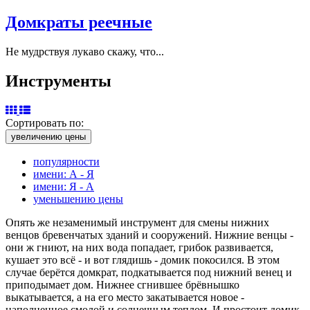
Домкраты реечные
Не мудрствуя лукаво скажу, что...
Инструменты
Сортировать по:
увеличению цены
популярности
имени: А - Я
имени: Я - А
уменьшению цены
Опять же незаменимый инструмент для смены нижних
венцов бревенчатых зданий и сооружений. Нижние венцы -
они ж гниют, на них вода попадает, грибок развивается,
кушает это всё - и вот глядишь - домик покосился. В этом
случае берётся домкрат, подкатывается под нижний венец и
приподымает дом. Нижнее сгнившее брёвнышко
выкатывается, а на его место закатывается новое -
наполненное смолой и солнечным теплом. И простоит домик