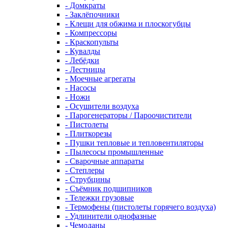
- Домкраты
- Заклёпочники
- Клещи для обжима и плоскогубцы
- Компрессоры
- Краскопульты
- Кувалды
- Лебёдки
- Лестницы
- Моечные агрегаты
- Насосы
- Ножи
- Осушители воздуха
- Парогенераторы / Пароочистители
- Пистолеты
- Плиткорезы
- Пушки тепловые и тепловентиляторы
- Пылесосы промышленные
- Сварочные аппараты
- Степлеры
- Струбцины
- Съёмник подшипников
- Тележки грузовые
- Термофены (пистолеты горячего воздуха)
- Удлинители однофазные
- Чемоданы