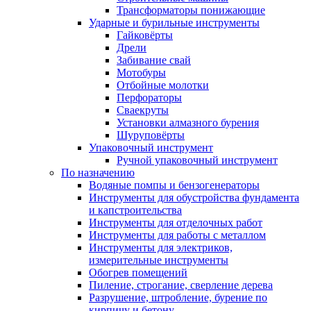
Трансформаторы понижающие
Ударные и бурильные инструменты
Гайковёрты
Дрели
Забивание свай
Мотобуры
Отбойные молотки
Перфораторы
Сваекруты
Установки алмазного бурения
Шуруповёрты
Упаковочный инструмент
Ручной упаковочный инструмент
По назначению
Водяные помпы и бензогенераторы
Инструменты для обустройства фундамента
и капстроительства
Инструменты для отделочных работ
Инструменты для работы с металлом
Инструменты для электриков,
измерительные инструменты
Обогрев помещений
Пиление, строгание, сверление дерева
Разрушение, штробление, бурение по
кирпичу и бетону