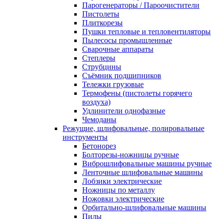
Парогенераторы / Пароочистители
Пистолеты
Плиткорезы
Пушки тепловые и тепловентиляторы
Пылесосы промышленные
Сварочные аппараты
Степлеры
Струбцины
Съёмник подшипников
Тележки грузовые
Термофены (пистолеты горячего
воздуха)
Удлинители однофазные
Чемоданы
Режущие, шлифовальные, полировальные
инструменты
Бетонорез
Болторезы-ножницы ручные
Виброшлифовальные машины ручные
Ленточные шлифовальные машины
Лобзики электрические
Ножницы по металлу
Ножовки электрические
Орбитально-шлифовальные машины
Пилы