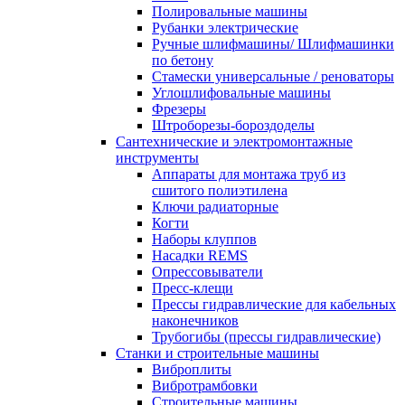
Полировальные машины
Рубанки электрические
Ручные шлифмашины/ Шлифмашинки
по бетону
Стамески универсальные / реноваторы
Углошлифовальные машины
Фрезеры
Штроборезы-бороздоделы
Сантехнические и электромонтажные
инструменты
Аппараты для монтажа труб из
сшитого полиэтилена
Ключи радиаторные
Когти
Наборы клуппов
Насадки REMS
Опрессовыватели
Пресс-клещи
Прессы гидравлические для кабельных
наконечников
Трубогибы (прессы гидравлические)
Станки и строительные машины
Виброплиты
Вибротрамбовки
Строительные машины