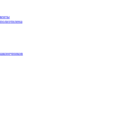
менты
 полиэтилена
наконечников