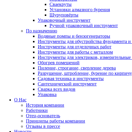
Сваекруты
Установки алмазного бурения
Шуруповёрты
Упаковочный инструмент
Ручной упаковочный инструмент
По назначению
Водяные помпы и бензогенераторы
Инструменты для обустройства фундамента и 
Инструменты для отделочных работ
Инструменты для работы с металлом
Инструменты для электриков, измерительные
Обогрев помещений
Пиление, строгание, сверление дерева
Разрушение, штробление, бурение по кирпичу
Садовая техника и инструменты
Сантехнический инструмент
Сварка всех видов
Упаковка
О Нас
История компании
Работники
Отец-основатель
Принципы работы компании
Отзывы в прессе
Новости