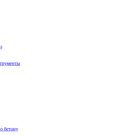
)
струменты
о бетону