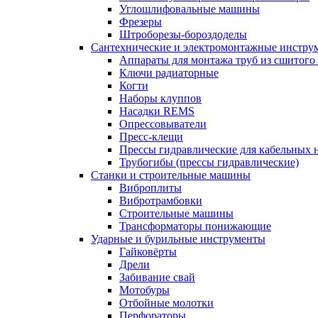
Углошлифовальные машины
Фрезеры
Штроборезы-бороздоделы
Сантехнические и электромонтажные инстру
Аппараты для монтажа труб из сшитого
Ключи радиаторные
Когти
Наборы клуппов
Насадки REMS
Опрессовыватели
Пресс-клещи
Прессы гидравлические для кабельных 
Трубогибы (прессы гидравлические)
Станки и строительные машины
Виброплиты
Вибротрамбовки
Строительные машины
Трансформаторы понижающие
Ударные и бурильные инструменты
Гайковёрты
Дрели
Забивание свай
Мотобуры
Отбойные молотки
Перфораторы