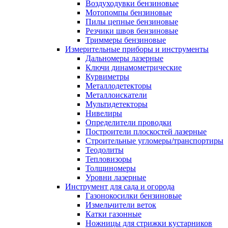
Воздуходувки бензиновые
Мотопомпы бензиновые
Пилы цепные бензиновые
Резчики швов бензиновые
Триммеры бензиновые
Измерительные приборы и инструменты
Дальномеры лазерные
Ключи динамометрические
Курвиметры
Металлодетекторы
Металлоискатели
Мультидетекторы
Нивелиры
Определители проводки
Построители плоскостей лазерные
Строительные угломеры/транспортиры
Теодолиты
Тепловизоры
Толщиномеры
Уровни лазерные
Инструмент для сада и огорода
Газонокосилки бензиновые
Измельчители веток
Катки газонные
Ножницы для стрижки кустарников