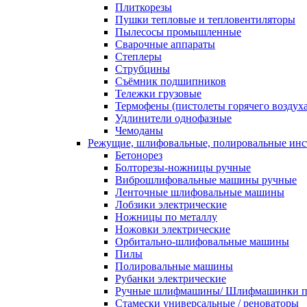
Плиткорезы
Пушки тепловые и тепловентиляторы
Пылесосы промышленные
Сварочные аппараты
Степлеры
Струбцины
Съёмник подшипников
Тележки грузовые
Термофены (пистолеты горячего воздуха
Удлинители однофазные
Чемоданы
Режущие, шлифовальные, полировальные ин
Бетонорез
Болторезы-ножницы ручные
Виброшлифовальные машины ручные
Ленточные шлифовальные машины
Лобзики электрические
Ножницы по металлу
Ножовки электрические
Орбитально-шлифовальные машины
Пилы
Полировальные машины
Рубанки электрические
Ручные шлифмашины/ Шлифмашинки п
Стамески универсальные / реноваторы