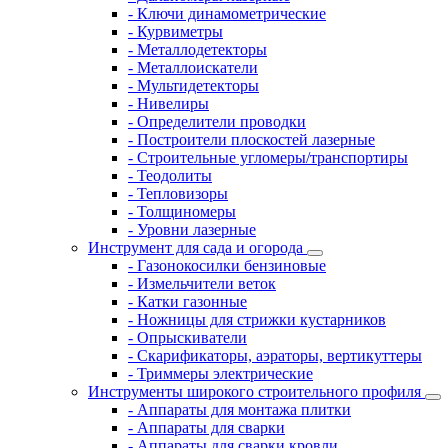
- Ключи динамометрические
- Курвиметры
- Металлодетекторы
- Металлоискатели
- Мультидетекторы
- Нивелиры
- Определители проводки
- Построители плоскостей лазерные
- Строительные угломеры/транспортиры
- Теодолиты
- Тепловизоры
- Толщиномеры
- Уровни лазерные
Инструмент для сада и огорода
- Газонокосилки бензиновые
- Измельчители веток
- Катки газонные
- Ножницы для стрижки кустарников
- Опрыскиватели
- Скарификаторы, аэраторы, вертикуттеры
- Триммеры электрические
Инструменты широкого строительного профиля
- Аппараты для монтажа плитки
- Аппараты для сварки
- Аппараты для сварки кровли