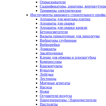
Опрыскиватели
Скарификаторы, аэраторы, вертикуттер
Триммеры электрические
Инструменты широкого строительного профи
Аппараты для монтажа плитки
Аппараты для сварки
Аппараты для сварки кровли
Бетоносмесители
Вальцы прикаточные для линолеума
Вибраторы глубинные
Виброрейки
Домкраты
Заклёпочники
Клещи для обжима и плоскогубцы
Компрессоры
Краскопульты
Кувалды
Лебёдки
Лестницы
Моечные агрегаты
Насосы
Ножи
Осушители воздуха
Парогенераторы / Пароочистители
Пистолеты