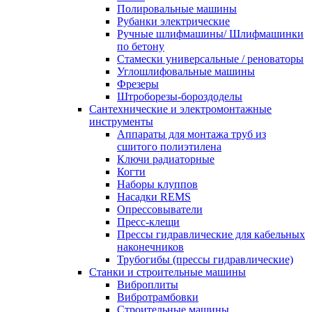
Полировальные машины
Рубанки электрические
Ручные шлифмашины/ Шлифмашинки
по бетону
Стамески универсальные / реноваторы
Углошлифовальные машины
Фрезеры
Штроборезы-бороздоделы
Сантехнические и электромонтажные
инструменты
Аппараты для монтажа труб из
сшитого полиэтилена
Ключи радиаторные
Когти
Наборы клуппов
Насадки REMS
Опрессовыватели
Пресс-клещи
Прессы гидравлические для кабельных
наконечников
Трубогибы (прессы гидравлические)
Станки и строительные машины
Виброплиты
Вибротрамбовки
Строительные машины