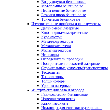
Воздуходувки бензиновые
Мотопомпы бензиновые
Пилы цепные бензиновые
Резчики швов бензиновые
Триммеры бензиновые
Измерительные приборы и инструменты
Дальномеры лазерные
Ключи динамометрические
Курвиметры
Металлодетекторы
Металлоискатели
Мультидетекторы
Нивелиры
Определители проводки
Построители плоскостей лазерные
Строительные угломеры/транспортиры
Теодолиты
Тепловизоры
Толщиномеры
Уровни лазерные
Инструмент для сада и огорода
Газонокосилки бензиновые
Измельчители веток
Катки газонные
Ножницы для стрижки кустарников