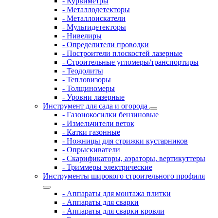
- Курвиметры
- Металлодетекторы
- Металлоискатели
- Мультидетекторы
- Нивелиры
- Определители проводки
- Построители плоскостей лазерные
- Строительные угломеры/транспортиры
- Теодолиты
- Тепловизоры
- Толщиномеры
- Уровни лазерные
Инструмент для сада и огорода
- Газонокосилки бензиновые
- Измельчители веток
- Катки газонные
- Ножницы для стрижки кустарников
- Опрыскиватели
- Скарификаторы, аэраторы, вертикуттеры
- Триммеры электрические
Инструменты широкого строительного профиля
- Аппараты для монтажа плитки
- Аппараты для сварки
- Аппараты для сварки кровли