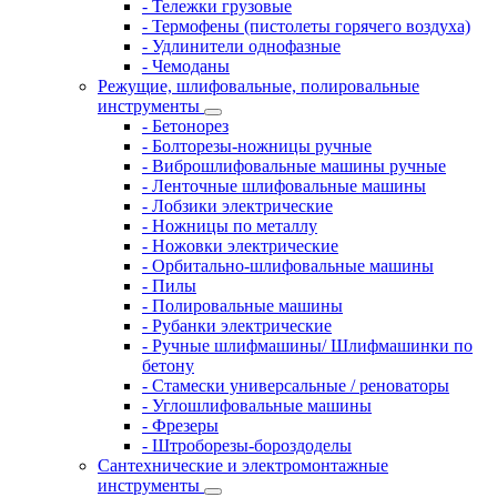
- Тележки грузовые
- Термофены (пистолеты горячего воздуха)
- Удлинители однофазные
- Чемоданы
Режущие, шлифовальные, полировальные
инструменты
- Бетонорез
- Болторезы-ножницы ручные
- Виброшлифовальные машины ручные
- Ленточные шлифовальные машины
- Лобзики электрические
- Ножницы по металлу
- Ножовки электрические
- Орбитально-шлифовальные машины
- Пилы
- Полировальные машины
- Рубанки электрические
- Ручные шлифмашины/ Шлифмашинки по
бетону
- Стамески универсальные / реноваторы
- Углошлифовальные машины
- Фрезеры
- Штроборезы-бороздоделы
Сантехнические и электромонтажные
инструменты