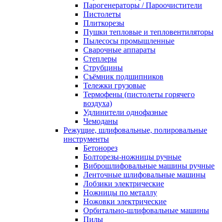
Парогенераторы / Пароочистители
Пистолеты
Плиткорезы
Пушки тепловые и тепловентиляторы
Пылесосы промышленные
Сварочные аппараты
Степлеры
Струбцины
Съёмник подшипников
Тележки грузовые
Термофены (пистолеты горячего
воздуха)
Удлинители однофазные
Чемоданы
Режущие, шлифовальные, полировальные
инструменты
Бетонорез
Болторезы-ножницы ручные
Виброшлифовальные машины ручные
Ленточные шлифовальные машины
Лобзики электрические
Ножницы по металлу
Ножовки электрические
Орбитально-шлифовальные машины
Пилы