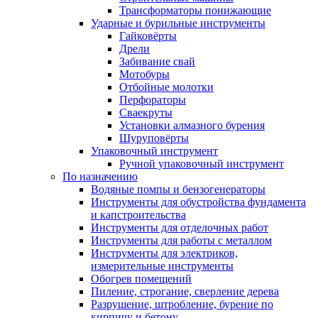
Трансформаторы понижающие
Ударные и бурильные инструменты
Гайковёрты
Дрели
Забивание свай
Мотобуры
Отбойные молотки
Перфораторы
Сваекруты
Установки алмазного бурения
Шуруповёрты
Упаковочный инструмент
Ручной упаковочный инструмент
По назначению
Водяные помпы и бензогенераторы
Инструменты для обустройства фундамента
и капстроительства
Инструменты для отделочных работ
Инструменты для работы с металлом
Инструменты для электриков,
измерительные инструменты
Обогрев помещений
Пиление, строгание, сверление дерева
Разрушение, штробление, бурение по
кирпичу и бетону