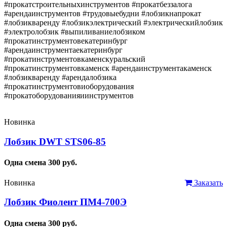
#прокатстроительныхинструментов #прокатбеззалога
#арендаинструментов #трудовыебудни #лобзикнапрокат
#лобзикваренду #лобзикэлектрический #электрическийлобзик
#электролобзик #выпиливаниелобзиком
#прокатинструментовекатеринбург
#арендаинструментаекатеринбург
#прокатинструментовкаменскуральский
#прокатинструментовкаменск #арендаинструментакаменск
#лобзикваренду #арендалобзика
#прокатинструментовиоборудования
#прокатоборудованияиинструментов
Новинка
Лобзик DWT STS06-85
Одна смена
300
руб.
Новинка
Заказать
Лобзик Фиолент ПМ4-700Э
Одна смена
300
руб.