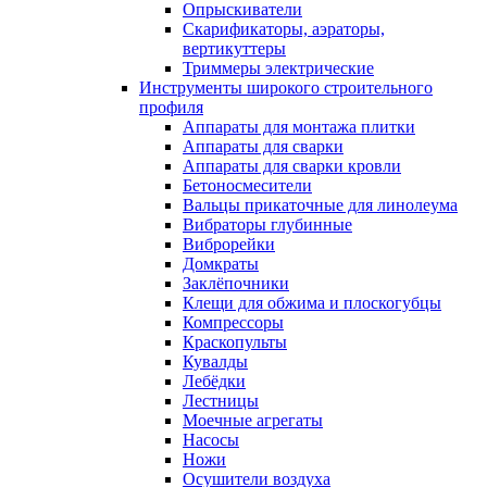
Опрыскиватели
Скарификаторы, аэраторы,
вертикуттеры
Триммеры электрические
Инструменты широкого строительного
профиля
Аппараты для монтажа плитки
Аппараты для сварки
Аппараты для сварки кровли
Бетоносмесители
Вальцы прикаточные для линолеума
Вибраторы глубинные
Виброрейки
Домкраты
Заклёпочники
Клещи для обжима и плоскогубцы
Компрессоры
Краскопульты
Кувалды
Лебёдки
Лестницы
Моечные агрегаты
Насосы
Ножи
Осушители воздуха