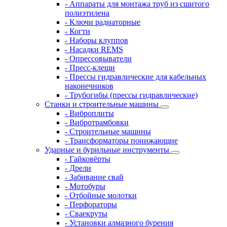
- Аппараты для монтажа труб из сшитого
полиэтилена
- Ключи радиаторные
- Когти
- Наборы клуппов
- Насадки REMS
- Опрессовыватели
- Пресс-клещи
- Прессы гидравлические для кабельных
наконечников
- Трубогибы (прессы гидравлические)
Станки и строительные машины
- Виброплиты
- Вибротрамбовки
- Строительные машины
- Трансформаторы понижающие
Ударные и бурильные инструменты
- Гайковёрты
- Дрели
- Забивание свай
- Мотобуры
- Отбойные молотки
- Перфораторы
- Сваекруты
- Установки алмазного бурения