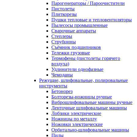
Парогенераторы / Пароочистители
Пистолеты
Плиткорезы
Пушки тепловые и тепловентиляторы
Пылесосы промышленные
Сварочные аппараты
Степлеры
Струбцины
Съёмник подшипников
Тележки грузовые
Термофены (пистолеты горячего
воздуха)
Удлинители однофазные
Чемоданы
Режущие, шлифовальные, полировальные
инструменты
Бетонорез
Болторезы-ножницы ручные
Виброшлифовальные машины ручные
Ленточные шлифовальные машины
Лобзики электрические
Ножницы по металлу
Ножовки электрические
Орбитально-шлифовальные машины
Пилы