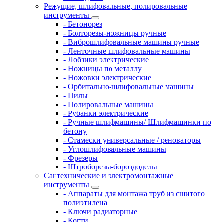
Режущие, шлифовальные, полировальные
инструменты
- Бетонорез
- Болторезы-ножницы ручные
- Виброшлифовальные машины ручные
- Ленточные шлифовальные машины
- Лобзики электрические
- Ножницы по металлу
- Ножовки электрические
- Орбитально-шлифовальные машины
- Пилы
- Полировальные машины
- Рубанки электрические
- Ручные шлифмашины/ Шлифмашинки по
бетону
- Стамески универсальные / реноваторы
- Углошлифовальные машины
- Фрезеры
- Штроборезы-бороздоделы
Сантехнические и электромонтажные
инструменты
- Аппараты для монтажа труб из сшитого
полиэтилена
- Ключи радиаторные
- Когти