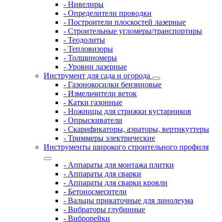
- Нивелиры
- Определители проводки
- Построители плоскостей лазерные
- Строительные угломеры/транспортиры
- Теодолиты
- Тепловизоры
- Толщиномеры
- Уровни лазерные
Инструмент для сада и огорода
- Газонокосилки бензиновые
- Измельчители веток
- Катки газонные
- Ножницы для стрижки кустарников
- Опрыскиватели
- Скарификаторы, аэраторы, вертикуттеры
- Триммеры электрические
Инструменты широкого строительного профиля
- Аппараты для монтажа плитки
- Аппараты для сварки
- Аппараты для сварки кровли
- Бетоносмесители
- Вальцы прикаточные для линолеума
- Вибраторы глубинные
- Виброрейки