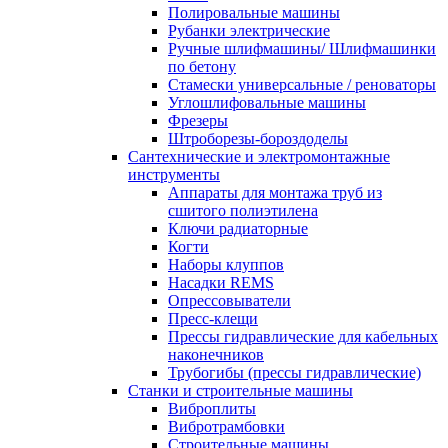
Полировальные машины
Рубанки электрические
Ручные шлифмашины/ Шлифмашинки
по бетону
Стамески универсальные / реноваторы
Углошлифовальные машины
Фрезеры
Штроборезы-бороздоделы
Сантехнические и электромонтажные
инструменты
Аппараты для монтажа труб из
сшитого полиэтилена
Ключи радиаторные
Когти
Наборы клуппов
Насадки REMS
Опрессовыватели
Пресс-клещи
Прессы гидравлические для кабельных
наконечников
Трубогибы (прессы гидравлические)
Станки и строительные машины
Виброплиты
Вибротрамбовки
Строительные машины