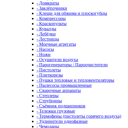
- Домкраты
- Заклёпочники
- Клещи для обжима и плоскогубцы
- Компрессоры
- Краскопульты
- Кувалды
- Лебёдки
- Лестницы
- Моечные агрегаты
- Насосы
- Ножи
- Осушители воздуха
- Парогенераторы / Пароочистители
- Пистолеты
- Плиткорезы
- Пушки тепловые и тепловентиляторы
- Пылесосы промышленные
- Сварочные аппараты
- Степлеры
- Струбцины
- Съёмник подшипников
- Тележки грузовые
- Термофены (пистолеты горячего воздуха)
- Удлинители однофазные
- Чемоданы