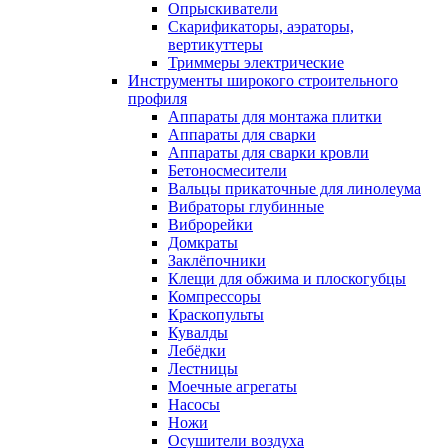
Опрыскиватели
Скарификаторы, аэраторы,
вертикуттеры
Триммеры электрические
Инструменты широкого строительного
профиля
Аппараты для монтажа плитки
Аппараты для сварки
Аппараты для сварки кровли
Бетоносмесители
Вальцы прикаточные для линолеума
Вибраторы глубинные
Виброрейки
Домкраты
Заклёпочники
Клещи для обжима и плоскогубцы
Компрессоры
Краскопульты
Кувалды
Лебёдки
Лестницы
Моечные агрегаты
Насосы
Ножи
Осушители воздуха