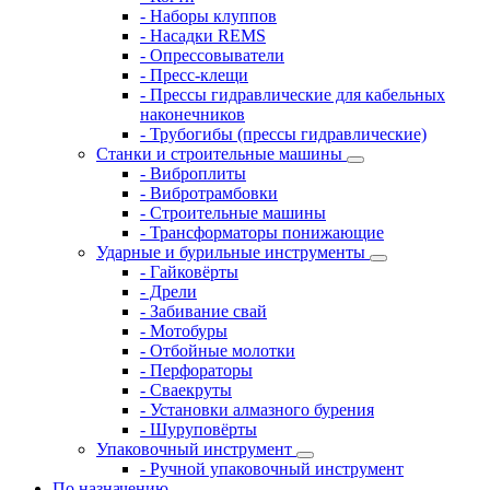
- Наборы клуппов
- Насадки REMS
- Опрессовыватели
- Пресс-клещи
- Прессы гидравлические для кабельных
наконечников
- Трубогибы (прессы гидравлические)
Станки и строительные машины
- Виброплиты
- Вибротрамбовки
- Строительные машины
- Трансформаторы понижающие
Ударные и бурильные инструменты
- Гайковёрты
- Дрели
- Забивание свай
- Мотобуры
- Отбойные молотки
- Перфораторы
- Сваекруты
- Установки алмазного бурения
- Шуруповёрты
Упаковочный инструмент
- Ручной упаковочный инструмент
По назначению