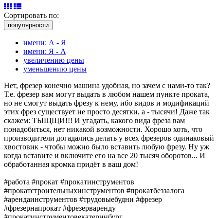
Сортировать по:
популярности
имени: А - Я
имени: Я - А
увеличению цены
уменьшению цены
Нет, фрезер конечно машина удобная, но зачем с нами-то так?
Т.е. фрезер вам могут выдать в любом нашем пункте проката,
но не смогут выдать фрезу к нему, ибо видов и модификаций
этих фрез существует не просто десятки, а - тысячи! Даже так
скажем: ТЫЩЩИ!!! И угадать, какого вида фреза вам
понадобиться, нет никакой возможности. Хорошо хоть, что
производители догадались делать у всех фрезеров одинаковый
хвостовик - чтобы можно было вставить любую фрезу. Ну уж
когда вставите и включите его на все 20 тысяч оборотов... И
обработанная кромка придёт в ваш дом!
#работа #прокат #прокатинструментов
#прокатстроительныхинструментов #прокатбеззалога
#арендаинструментов #трудовыебудни #фрезер
#фрезернапрокат #фрезерваренду
#прокатинструментовекатеринбург