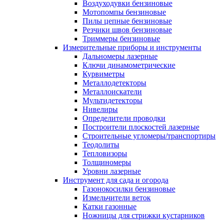
Воздуходувки бензиновые
Мотопомпы бензиновые
Пилы цепные бензиновые
Резчики швов бензиновые
Триммеры бензиновые
Измерительные приборы и инструменты
Дальномеры лазерные
Ключи динамометрические
Курвиметры
Металлодетекторы
Металлоискатели
Мультидетекторы
Нивелиры
Определители проводки
Построители плоскостей лазерные
Строительные угломеры/транспортиры
Теодолиты
Тепловизоры
Толщиномеры
Уровни лазерные
Инструмент для сада и огорода
Газонокосилки бензиновые
Измельчители веток
Катки газонные
Ножницы для стрижки кустарников