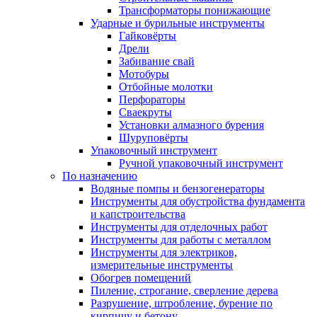
Трансформаторы понижающие
Ударные и бурильные инструменты
Гайковёрты
Дрели
Забивание свай
Мотобуры
Отбойные молотки
Перфораторы
Сваекруты
Установки алмазного бурения
Шуруповёрты
Упаковочный инструмент
Ручной упаковочный инструмент
По назначению
Водяные помпы и бензогенераторы
Инструменты для обустройства фундамента
и капстроительства
Инструменты для отделочных работ
Инструменты для работы с металлом
Инструменты для электриков,
измерительные инструменты
Обогрев помещений
Пиление, строгание, сверление дерева
Разрушение, штробление, бурение по
кирпичу и бетону